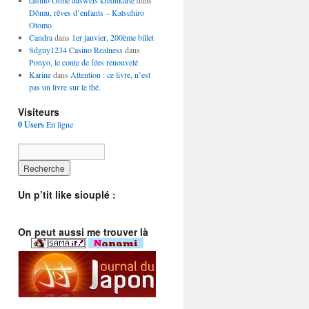
casino Ohne ausweis kreditkarte
dans
Dômu, rêves d’enfants – Katsuhiro
Otomo
Candra
dans
1er janvier, 200ème billet
Sdguy1234 Casino Realness
dans
Ponyo, le conte de fées renouvelé
Karine
dans
Attention : ce livre, n’est
pas un livre sur le thé.
Visiteurs
0 Users
En ligne
Un p’tit like siouplé :
On peut aussi me trouver là