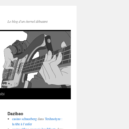
Le blog d'un éternel débutant
ibi
Dazibao
casino schneeberg
dans
Texhnolyze :
la tête à l’enfer