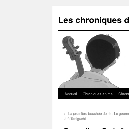
Les chroniques d
Accueil
Chroniques anime
Chroni
←
La première bouchée de riz : Le gourmet
Jirô Taniguchi