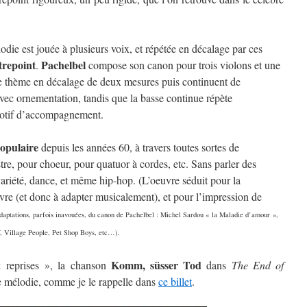
die est jouée à plusieurs voix, et répétée en décalage par ces
trepoint
Pachelbel
.
compose son canon pour trois violons et une
 le thème en décalage de deux mesures puis continuent de
vec ornementation, tandis que la basse continue répète
motif d’accompagnement.
opulaire
depuis les années 60, à travers toutes sortes de
re, pour choeur, pour quatuor à cordes, etc. Sans parler des
ariété, dance, et même hip-hop. (L’oeuvre séduit pour la
uivre (et donc à adapter musicalement), et pour l’impression de
aptations, parfois inavouées, du canon de Pachelbel : Michel Sardou « la Maladie d’amour »,
, Village People, Pet Shop Boys, etc…).
Komm, süsser Tod
« reprises », la chanson
dans
The End of
e mélodie, comme je le rappelle dans
ce billet
.