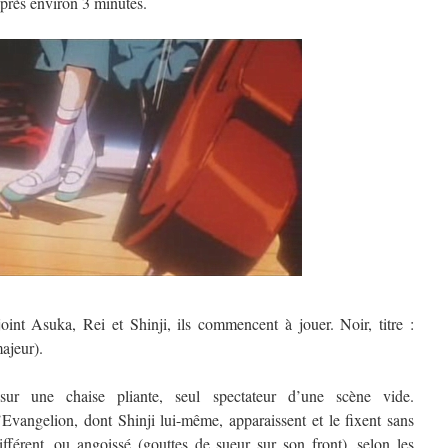
près environ 3 minutes.
nt Asuka, Rei et Shinji, ils commencent à jouer. Noir, titre :
ajeur).
sur une chaise pliante, seul spectateur d’une scène vide.
Evangelion, dont Shinji lui-même, apparaissent et le fixent sans
ifférent, ou angoissé (gouttes de sueur sur son front), selon les