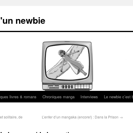
'un newbie
ques livres & romans
Chroniques manga
Interviews
Le newbie c’est b
 solitaire, de
L’enfer d’un mangaka (encore!) : Dans la Prison
→