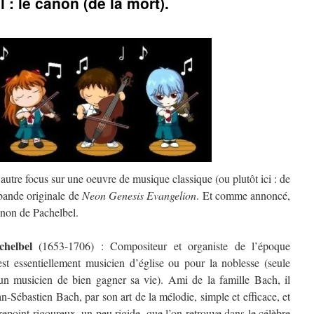
 : le canon (de la mort).
 autre focus sur une oeuvre de musique classique (ou plutôt ici : de
bande originale de
Neon Genesis Evangelion
. Et comme annoncé,
canon de Pachelbel.
helbel
(1653-1706) : Compositeur et organiste de l’époque
est essentiellement musicien d’église ou pour la noblesse (seule
un musicien de bien gagner sa vie). Ami de la famille Bach, il
an-Sébastien Bach, par son art de la mélodie, simple et efficace, et
repoint rigoureux, un peu rigide, que l’on retrouve dans le célèbre