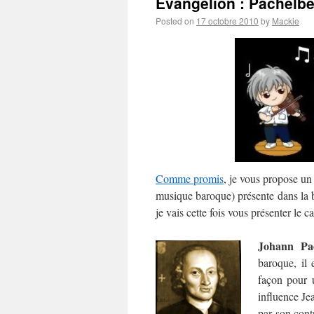
Evangelion : Pachelbel
Posted on
17 octobre 2010
by
Mackie
Comme promis
, je vous propose un
musique baroque) présente dans la 
je vais cette fois vous présenter le 
Johann Pac
baroque, il 
façon pour 
influence Je
par son cont