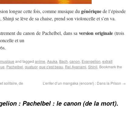
générique
rsion longue cette fois, comme musique du
de l’épisode
 Shinji se lève de sa chaise, prend son violoncelle et s’en va.
version originale
strement du canon de Pachelbel, dans sa
(trois
loncelle et un
6s.
musique
and tagged
anime
,
Asuka
,
Bach
,
canon
,
Evangelion
,
extrait
que
,
Pachelbel
,
quatuor
,
que c'est beau
,
Rei Ayanami
,
Shinji
. Bookmark the
 solitaire, de
L’enfer d’un mangaka (encore!) : Dans la Prison
→
elion : Pachelbel : le canon (de la mort).