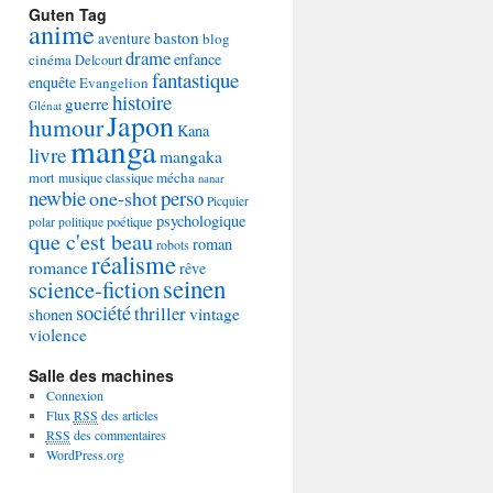
Guten Tag
anime
baston
aventure
blog
drame
enfance
cinéma
Delcourt
fantastique
enquête
Evangelion
histoire
guerre
Glénat
Japon
humour
Kana
manga
livre
mangaka
mécha
mort
musique classique
nanar
newbie
perso
one-shot
Picquier
psychologique
poétique
polar
politique
que c'est beau
roman
robots
réalisme
romance
rêve
seinen
science-fiction
société
thriller
vintage
shonen
violence
Salle des machines
Connexion
Flux
RSS
des articles
RSS
des commentaires
WordPress.org