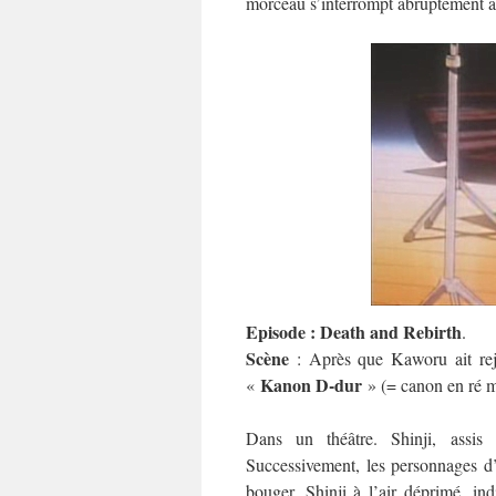
morceau s’interrompt abruptement a
Episode : Death and Rebirth
.
Scène
: Après que Kaworu ait rejoi
Kanon D-dur
«
» (= canon en ré m
Dans un théâtre. Shinji, assis 
Successivement, les personnages d’
bouger. Shinji à l’air déprimé, ind