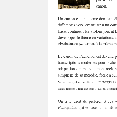
canon.
canon
Un
est une forme dont la mélo
con
différentes voix, créant ainsi un
basse continue ; les violons jouent
développer le thème en variations, a
obstinément (= ostinato) le même 
p
Le canon de Pachelbel est devenu
transcriptions modernes pour orchest
adaptations en musique pop, rock, v
simplicité de sa mélodie, facile à s
sérénité qui en émane.
(Des exemples d’ad
Demis Roussos « Rain and tears », Michel Polnareff
On a le droit de préférer, à ces 
Evangelion
, qui se base sur la mêm