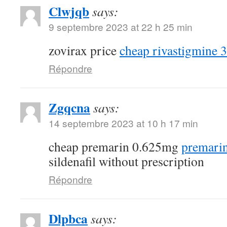
Clwjqb
says:
9 septembre 2023 at 22 h 25 min
zovirax price
cheap rivastigmine 
Répondre
Zgqcna
says:
14 septembre 2023 at 10 h 17 min
cheap premarin 0.625mg
premarin
sildenafil without prescription
Répondre
Dlpbca
says: