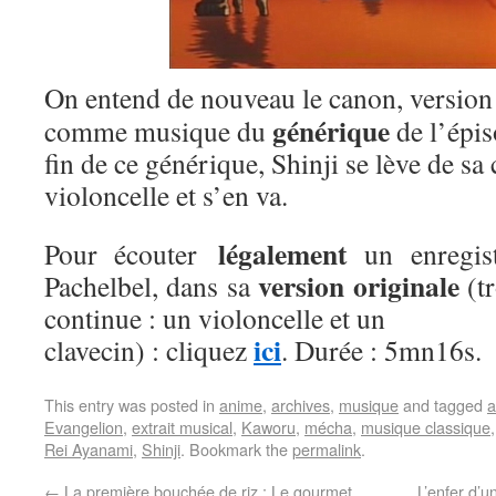
On entend de nouveau le canon, version 
générique
comme musique du
de l’épis
fin de ce générique, Shinji se lève de sa
violoncelle et s’en va.
légalement
Pour écouter
un enregis
version originale
Pachelbel, dans sa
(tr
continue : un violoncelle et un
ici
clavecin) : cliquez
. Durée : 5mn16s.
This entry was posted in
anime
,
archives
,
musique
and tagged
a
Evangelion
,
extrait musical
,
Kaworu
,
mécha
,
musique classique
Rei Ayanami
,
Shinji
. Bookmark the
permalink
.
←
La première bouchée de riz : Le gourmet
L’enfer d’u