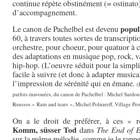
continue répète obstinément (= ostinat
d’accompagnement.
popul
Le canon de Pachelbel est devenu
60, à travers toutes sortes de transcrip
orchestre, pour choeur, pour quatuor à c
des adaptations en musique pop, rock, v
hip-hop. (L’oeuvre séduit pour la simpli
facile à suivre (et donc à adapter music
l’impression de sérénité qui en émane.
(
parfois inavouées, du canon de Pachelbel : Michel Sardo
Roussos « Rain and tears », Michel Polnareff, Village Pe
On a le droit de préférer, à ces « r
Komm, süsser Tod
dans
The End of E
sur la même mélodie, comme je le rapp