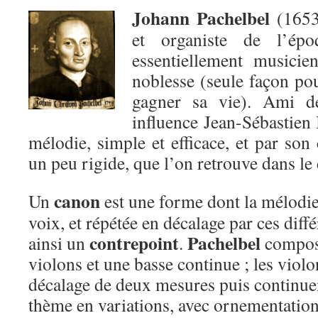
Johann Pachelbel
(1653
et organiste de l’épo
essentiellement musicie
noblesse (seule façon po
gagner sa vie). Ami de
influence Jean-Sébastien 
mélodie, simple et efficace, et par son
un peu rigide, que l’on retrouve dans le
canon
Un
est une forme dont la mélodie 
voix, et répétée en décalage par ces diffé
con
trepoint
Pachelbel
ainsi un
.
compose
violons et une basse continue ; les viol
décalage de deux mesures puis continue
thème en variations, avec ornementation,