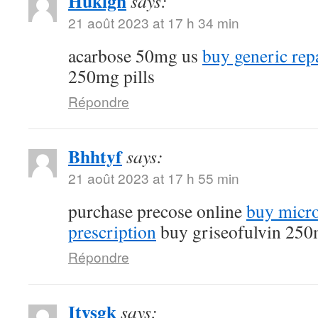
Huklgn
says:
21 août 2023 at 17 h 34 min
acarbose 50mg us
buy generic rep
250mg pills
Répondre
Bhhtyf
says:
21 août 2023 at 17 h 55 min
purchase precose online
buy micro
prescription
buy griseofulvin 25
Répondre
Itysgk
says: