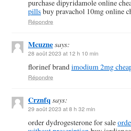
purchase dipyridamole online ch
pills
buy pravachol 10mg online c
Répondre
Mcuzne
says:
28 août 2023 at 12 h 10 min
florinef brand
imodium 2mg chea
Répondre
Crznfq
says:
29 août 2023 at 8 h 32 min
order dydrogesterone for sale
orde
without prescription
buy jardiance