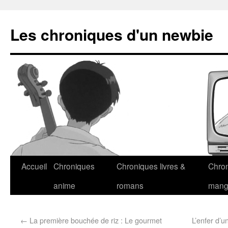
Les chroniques d'un newbie
Accueil
Chroniques
Chroniques livres &
Chro
anime
romans
man
←
La première bouchée de riz : Le gourmet
L’enfer d’u