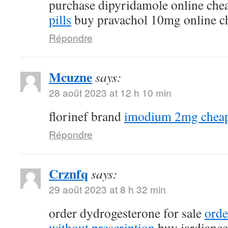
purchase dipyridamole online ch
pills
buy pravachol 10mg online c
Répondre
Mcuzne
says:
28 août 2023 at 12 h 10 min
florinef brand
imodium 2mg chea
Répondre
Crznfq
says:
29 août 2023 at 8 h 32 min
order dydrogesterone for sale
orde
without prescription
buy jardiance