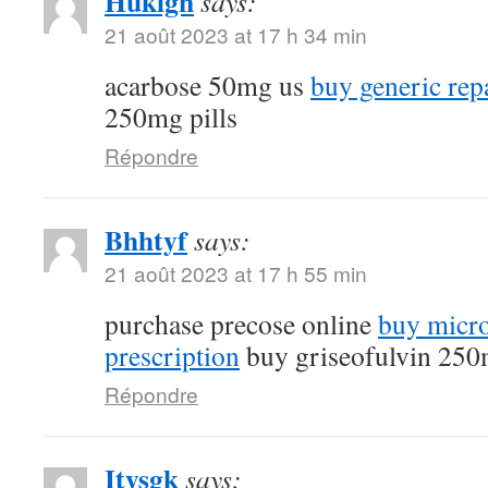
Huklgn
says:
21 août 2023 at 17 h 34 min
acarbose 50mg us
buy generic rep
250mg pills
Répondre
Bhhtyf
says:
21 août 2023 at 17 h 55 min
purchase precose online
buy micro
prescription
buy griseofulvin 25
Répondre
Itysgk
says: