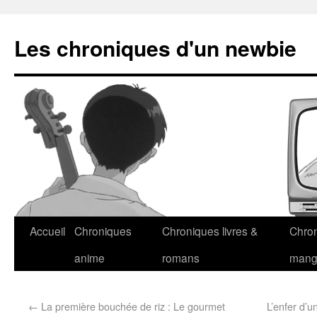
Les chroniques d'un newbie
Accueil
Chroniques
Chroniques livres &
Chro
anime
romans
man
←
La première bouchée de riz : Le gourmet
L’enfer d’u