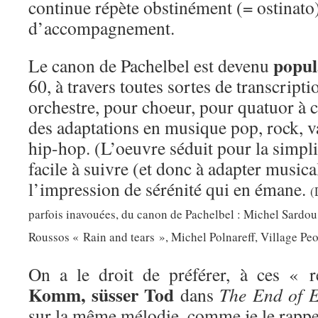
continue répète obstinément (= ostinat
d’accompagnement.
popul
Le canon de Pachelbel est devenu
60, à travers toutes sortes de transcrip
orchestre, pour choeur, pour quatuor à c
des adaptations en musique pop, rock, v
hip-hop. (L’oeuvre séduit pour la simpli
facile à suivre (et donc à adapter music
l’impression de sérénité qui en émane.
(
parfois inavouées, du canon de Pachelbel : Michel Sardo
Roussos « Rain and tears », Michel Polnareff, Village Pe
On a le droit de préférer, à ces « r
Komm, süsser Tod
dans
The End of E
sur la même mélodie, comme je le rapp