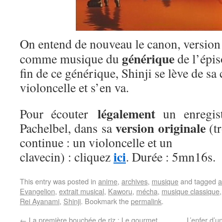
On entend de nouveau le canon, version 
générique
comme musique du
de l’épis
fin de ce générique, Shinji se lève de sa
violoncelle et s’en va.
légalement
Pour écouter
un enregis
version originale
Pachelbel, dans sa
(tr
continue : un violoncelle et un
ici
clavecin) : cliquez
. Durée : 5mn16s.
This entry was posted in
anime
,
archives
,
musique
and tagged
a
Evangelion
,
extrait musical
,
Kaworu
,
mécha
,
musique classique
Rei Ayanami
,
Shinji
. Bookmark the
permalink
.
←
La première bouchée de riz : Le gourmet
L’enfer d’u