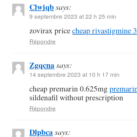
Clwjqb
says:
9 septembre 2023 at 22 h 25 min
zovirax price
cheap rivastigmine 
Répondre
Zgqcna
says:
14 septembre 2023 at 10 h 17 min
cheap premarin 0.625mg
premarin
sildenafil without prescription
Répondre
Dlpbca
says: