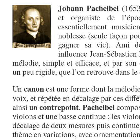
Johann Pachelbel
(1653
et organiste de l’épo
essentiellement musicie
noblesse (seule façon po
gagner sa vie). Ami de
influence Jean-Sébastien 
mélodie, simple et efficace, et par son
un peu rigide, que l’on retrouve dans le
canon
Un
est une forme dont la mélodie 
voix, et répétée en décalage par ces diffé
con
trepoint
Pachelbel
ainsi un
.
compose
violons et une basse continue ; les viol
décalage de deux mesures puis continue
thème en variations, avec ornementation,