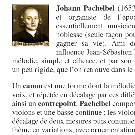
Johann Pachelbel
(1653
et organiste de l’épo
essentiellement musicie
noblesse (seule façon po
gagner sa vie). Ami de
influence Jean-Sébastien 
mélodie, simple et efficace, et par son
un peu rigide, que l’on retrouve dans le
canon
Un
est une forme dont la mélodie 
voix, et répétée en décalage par ces diffé
con
trepoint
Pachelbel
ainsi un
.
compose
violons et une basse continue ; les viol
décalage de deux mesures puis continue
thème en variations, avec ornementation,