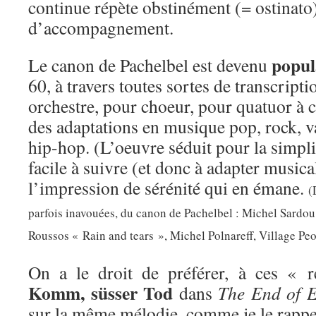
continue répète obstinément (= ostinat
d’accompagnement.
popul
Le canon de Pachelbel est devenu
60, à travers toutes sortes de transcrip
orchestre, pour choeur, pour quatuor à c
des adaptations en musique pop, rock, v
hip-hop. (L’oeuvre séduit pour la simpli
facile à suivre (et donc à adapter music
l’impression de sérénité qui en émane.
(
parfois inavouées, du canon de Pachelbel : Michel Sardo
Roussos « Rain and tears », Michel Polnareff, Village Pe
On a le droit de préférer, à ces « r
Komm, süsser Tod
dans
The End of E
sur la même mélodie, comme je le rapp