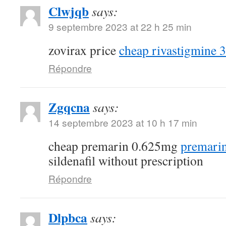
Clwjqb
says:
9 septembre 2023 at 22 h 25 min
zovirax price
cheap rivastigmine 
Répondre
Zgqcna
says:
14 septembre 2023 at 10 h 17 min
cheap premarin 0.625mg
premarin
sildenafil without prescription
Répondre
Dlpbca
says: