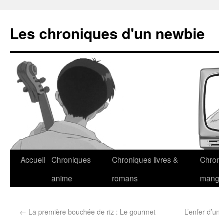
Les chroniques d'un newbie
Accueil
Chroniques
Chroniques livres &
Chro
anime
romans
man
←
La première bouchée de riz : Le gourmet
L’enfer d’u