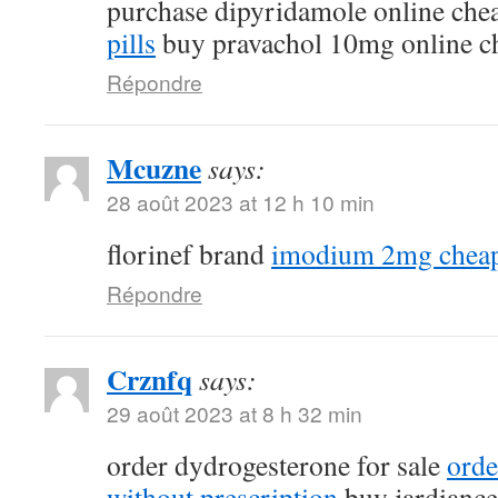
purchase dipyridamole online ch
pills
buy pravachol 10mg online c
Répondre
Mcuzne
says:
28 août 2023 at 12 h 10 min
florinef brand
imodium 2mg chea
Répondre
Crznfq
says:
29 août 2023 at 8 h 32 min
order dydrogesterone for sale
orde
without prescription
buy jardiance