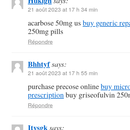
Huklgn
says:
21 août 2023 at 17 h 34 min
acarbose 50mg us
buy generic rep
250mg pills
Répondre
Bhhtyf
says:
21 août 2023 at 17 h 55 min
purchase precose online
buy micro
prescription
buy griseofulvin 25
Répondre
Itysgk
says: