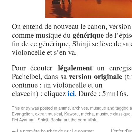
On entend de nouveau le canon, version 
générique
comme musique du
de l’épis
fin de ce générique, Shinji se lève de sa
violoncelle et s’en va.
légalement
Pour écouter
un enregis
version originale
Pachelbel, dans sa
(tr
continue : un violoncelle et un
ici
clavecin) : cliquez
. Durée : 5mn16s.
This entry was posted in
anime
,
archives
,
musique
and tagged
a
Evangelion
,
extrait musical
,
Kaworu
,
mécha
,
musique classique
Rei Ayanami
,
Shinji
. Bookmark the
permalink
.
←
La première bouchée de riz : Le gourmet
L’enfer d’u