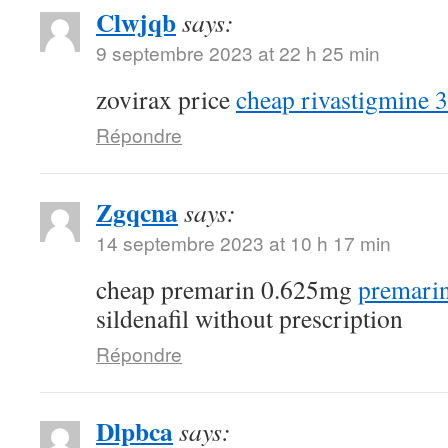
Clwjqb
says:
9 septembre 2023 at 22 h 25 min
zovirax price
cheap rivastigmine 
Répondre
Zgqcna
says:
14 septembre 2023 at 10 h 17 min
cheap premarin 0.625mg
premarin
sildenafil without prescription
Répondre
Dlpbca
says: