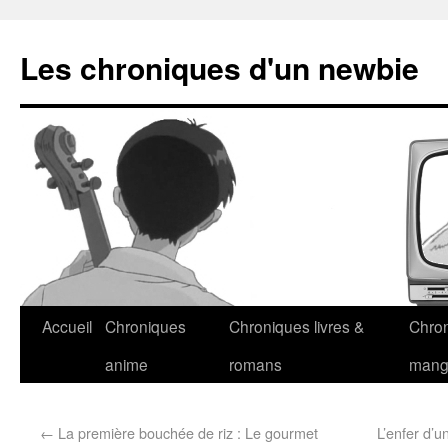
Les chroniques d'un newbie
Accueil
Chroniques
Chroniques livres &
Chro
anime
romans
man
←
La première bouchée de riz : Le gourmet
L’enfer d’u