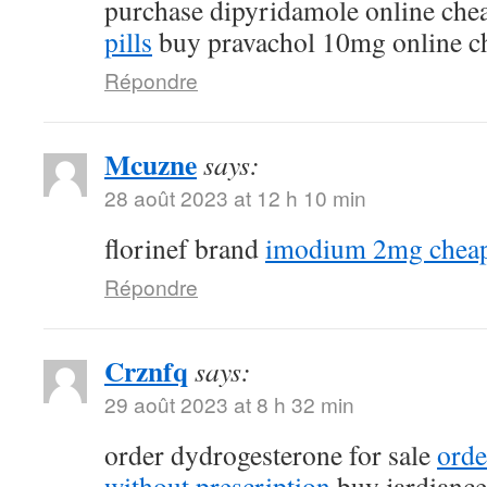
purchase dipyridamole online ch
pills
buy pravachol 10mg online c
Répondre
Mcuzne
says:
28 août 2023 at 12 h 10 min
florinef brand
imodium 2mg chea
Répondre
Crznfq
says:
29 août 2023 at 8 h 32 min
order dydrogesterone for sale
orde
without prescription
buy jardiance