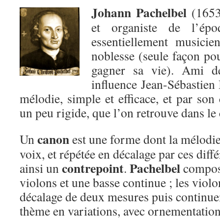
Johann Pachelbel
(1653
et organiste de l’épo
essentiellement musicie
noblesse (seule façon po
gagner sa vie). Ami de
influence Jean-Sébastien 
mélodie, simple et efficace, et par son
un peu rigide, que l’on retrouve dans le
canon
Un
est une forme dont la mélodie 
voix, et répétée en décalage par ces diffé
con
trepoint
Pachelbel
ainsi un
.
compose
violons et une basse continue ; les viol
décalage de deux mesures puis continue
thème en variations, avec ornementation,