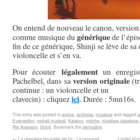
On entend de nouveau le canon, version 
générique
comme musique du
de l’épis
fin de ce générique, Shinji se lève de sa
violoncelle et s’en va.
légalement
Pour écouter
un enregis
version originale
Pachelbel, dans sa
(tr
continue : un violoncelle et un
ici
clavecin) : cliquez
. Durée : 5mn16s.
This entry was posted in
anime
,
archives
,
musique
and tagged
a
Evangelion
,
extrait musical
,
Kaworu
,
mécha
,
musique classique
Rei Ayanami
,
Shinji
. Bookmark the
permalink
.
←
La première bouchée de riz : Le gourmet
L’enfer d’u