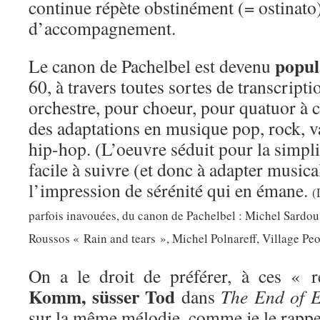
continue répète obstinément (= ostinat
d’accompagnement.
popul
Le canon de Pachelbel est devenu
60, à travers toutes sortes de transcrip
orchestre, pour choeur, pour quatuor à c
des adaptations en musique pop, rock, v
hip-hop. (L’oeuvre séduit pour la simpli
facile à suivre (et donc à adapter music
l’impression de sérénité qui en émane.
(
parfois inavouées, du canon de Pachelbel : Michel Sardo
Roussos « Rain and tears », Michel Polnareff, Village Pe
On a le droit de préférer, à ces « r
Komm, süsser Tod
dans
The End of E
sur la même mélodie, comme je le rapp