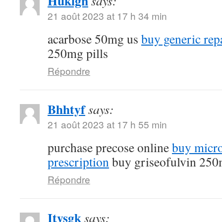
Huklgn
says:
21 août 2023 at 17 h 34 min
acarbose 50mg us
buy generic rep
250mg pills
Répondre
Bhhtyf
says:
21 août 2023 at 17 h 55 min
purchase precose online
buy micro
prescription
buy griseofulvin 25
Répondre
Itysgk
says: