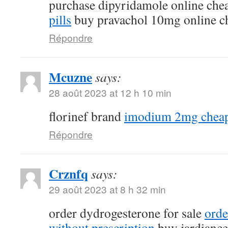
purchase dipyridamole online ch
pills
buy pravachol 10mg online c
Répondre
Mcuzne
says:
28 août 2023 at 12 h 10 min
florinef brand
imodium 2mg chea
Répondre
Crznfq
says:
29 août 2023 at 8 h 32 min
order dydrogesterone for sale
orde
without prescription
buy jardiance