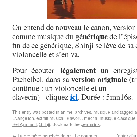
On entend de nouveau le canon, version 
générique
comme musique du
de l’épis
fin de ce générique, Shinji se lève de sa
violoncelle et s’en va.
légalement
Pour écouter
un enregis
version originale
Pachelbel, dans sa
(tr
continue : un violoncelle et un
ici
clavecin) : cliquez
. Durée : 5mn16s.
This entry was posted in
anime
,
archives
,
musique
and tagged
a
Evangelion
,
extrait musical
,
Kaworu
,
mécha
,
musique classique
Rei Ayanami
,
Shinji
. Bookmark the
permalink
.
←
La première bouchée de riz : Le gourmet
L’enfer d’u