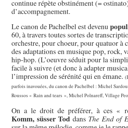
continue répète obstinément (= ostinat
d’accompagnement.
popul
Le canon de Pachelbel est devenu
60, à travers toutes sortes de transcrip
orchestre, pour choeur, pour quatuor à c
des adaptations en musique pop, rock, v
hip-hop. (L’oeuvre séduit pour la simpli
facile à suivre (et donc à adapter music
l’impression de sérénité qui en émane.
(
parfois inavouées, du canon de Pachelbel : Michel Sardo
Roussos « Rain and tears », Michel Polnareff, Village Pe
On a le droit de préférer, à ces « r
Komm, süsser Tod
dans
The End of E
sur la même mélodie, comme je le rapp