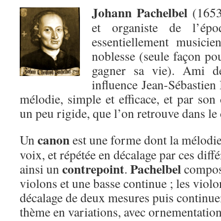
Johann Pachelbel
(1653
et organiste de l’épo
essentiellement musicie
noblesse (seule façon po
gagner sa vie). Ami de
influence Jean-Sébastien 
mélodie, simple et efficace, et par son
un peu rigide, que l’on retrouve dans le
canon
Un
est une forme dont la mélodie 
voix, et répétée en décalage par ces diffé
con
trepoint
Pachelbel
ainsi un
.
compose
violons et une basse continue ; les viol
décalage de deux mesures puis continue
thème en variations, avec ornementation,