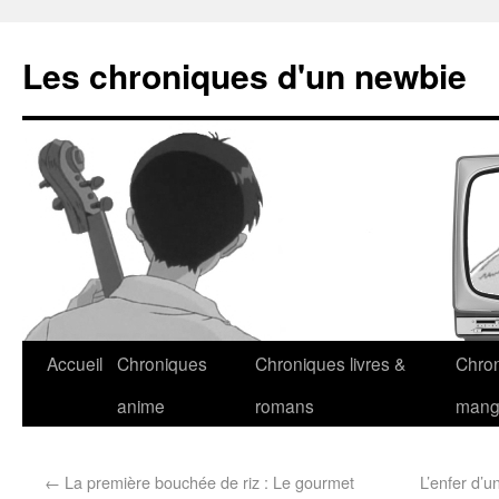
Les chroniques d'un newbie
Accueil
Chroniques
Chroniques livres &
Chro
anime
romans
man
←
La première bouchée de riz : Le gourmet
L’enfer d’u