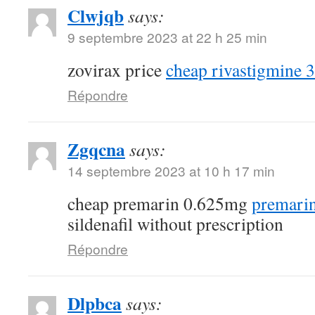
Clwjqb
says:
9 septembre 2023 at 22 h 25 min
zovirax price
cheap rivastigmine 
Répondre
Zgqcna
says:
14 septembre 2023 at 10 h 17 min
cheap premarin 0.625mg
premarin
sildenafil without prescription
Répondre
Dlpbca
says: