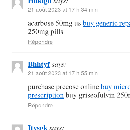
Huklgn
says:
21 août 2023 at 17 h 34 min
acarbose 50mg us
buy generic rep
250mg pills
Répondre
Bhhtyf
says:
21 août 2023 at 17 h 55 min
purchase precose online
buy micro
prescription
buy griseofulvin 25
Répondre
Itysgk
says: