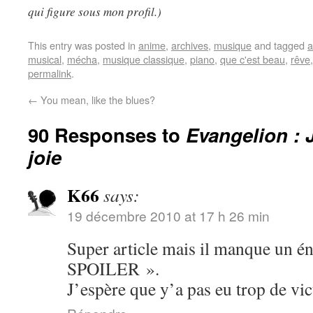
qui figure sous mon profil.)
This entry was posted in
anime
,
archives
,
musique
and tagged
a
musical
,
mécha
,
musique classique
,
piano
,
que c'est beau
,
rêve
permalink
.
←
You mean, like the blues?
90 Responses to
Evangelion : 
joie
K66
says:
19 décembre 2010 at 17 h 26 min
Super article mais il manque u
SPOILER ».
J’espère que y’a pas eu trop de v