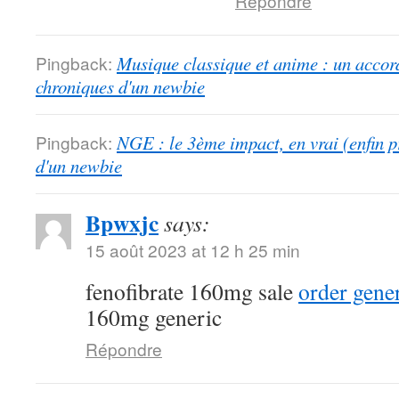
Répondre
Pingback:
Musique classique et anime : un accord
chroniques d'un newbie
Pingback:
NGE : le 3ème impact, en vrai (enfin p
d'un newbie
Bpwxjc
says:
15 août 2023 at 12 h 25 min
fenofibrate 160mg sale
order gener
160mg generic
Répondre