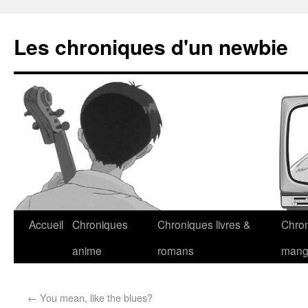
Les chroniques d'un newbie
Accueil
Chroniques
Chroniques livres &
Chro
anime
romans
man
←
You mean, like the blues?