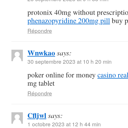
protonix 40mg without prescripti
phenazopyridine 200mg pill
buy p
Répondre
Wnwkao
says:
30 septembre 2023 at 10 h 20 min
poker online for money
casino re
mg tablet
Répondre
Cfljwl
says:
1 octobre 2023 at 12 h 44 min