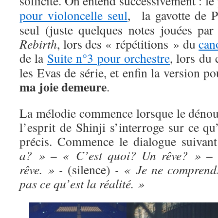
sollicité. On entend successivement : l
pour violoncelle seul
, la gavotte de P
seul (juste quelques notes jouées p
Rebirth
, lors des « répétitions » du
can
de la
Suite n°3 pour orchestre
, lors du
les Evas de série, et enfin la version p
ma joie demeure
.
La mélodie commence lorsque le dénou
l’esprit de Shinji s’interroge sur ce qu’
précis. Commence le dialogue suivan
a? » – « C’est quoi? Un rêve? » –
rêve. » -
(silence)
- « Je ne comprend
pas ce qu’est la réalité. »