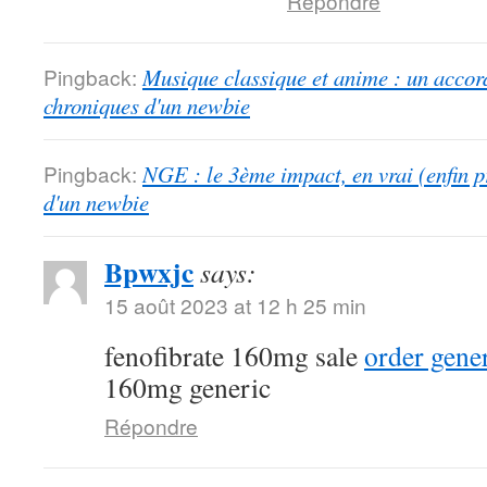
Répondre
Pingback:
Musique classique et anime : un accord
chroniques d'un newbie
Pingback:
NGE : le 3ème impact, en vrai (enfin p
d'un newbie
Bpwxjc
says:
15 août 2023 at 12 h 25 min
fenofibrate 160mg sale
order gener
160mg generic
Répondre