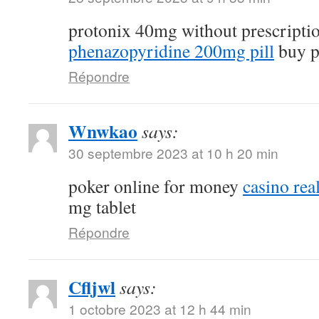
protonix 40mg without prescripti
phenazopyridine 200mg pill
buy p
Répondre
Wnwkao
says:
30 septembre 2023 at 10 h 20 min
poker online for money
casino re
mg tablet
Répondre
Cfljwl
says:
1 octobre 2023 at 12 h 44 min