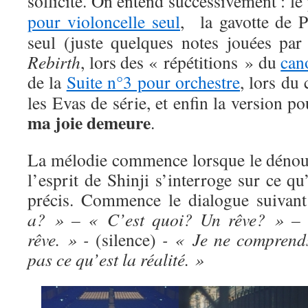
sollicité. On entend successivement : l
pour violoncelle seul
, la gavotte de P
seul (juste quelques notes jouées p
Rebirth
, lors des « répétitions » du
can
de la
Suite n°3 pour orchestre
, lors du
les Evas de série, et enfin la version p
ma joie demeure
.
La mélodie commence lorsque le dénou
l’esprit de Shinji s’interroge sur ce qu’
précis. Commence le dialogue suivan
a? » – « C’est quoi? Un rêve? » –
rêve. » -
(silence)
- « Je ne comprend
pas ce qu’est la réalité. »