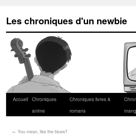
Les chroniques d'un newbie
Accueil
Chroniques
Chroniques livres &
Chro
anime
romans
man
←
You mean, like the blues?