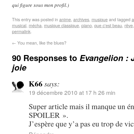
qui figure sous mon profil.)
This entry was posted in
anime
,
archives
,
musique
and tagged
a
musical
,
mécha
,
musique classique
,
piano
,
que c'est beau
,
rêve
permalink
.
←
You mean, like the blues?
90 Responses to
Evangelion : 
joie
K66
says:
19 décembre 2010 at 17 h 26 min
Super article mais il manque u
SPOILER ».
J’espère que y’a pas eu trop de v