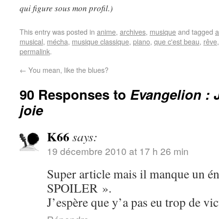
qui figure sous mon profil.)
This entry was posted in
anime
,
archives
,
musique
and tagged
a
musical
,
mécha
,
musique classique
,
piano
,
que c'est beau
,
rêve
permalink
.
←
You mean, like the blues?
90 Responses to
Evangelion : 
joie
K66
says:
19 décembre 2010 at 17 h 26 min
Super article mais il manque u
SPOILER ».
J’espère que y’a pas eu trop de v