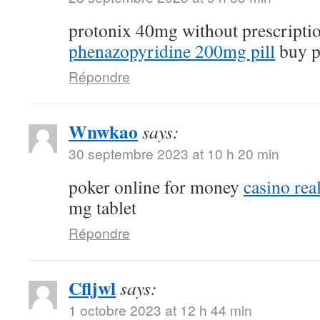
protonix 40mg without prescripti
phenazopyridine 200mg pill
buy p
Répondre
Wnwkao
says:
30 septembre 2023 at 10 h 20 min
poker online for money
casino re
mg tablet
Répondre
Cfljwl
says:
1 octobre 2023 at 12 h 44 min