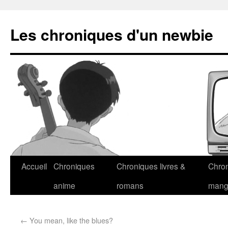
Les chroniques d'un newbie
Accueil
Chroniques
Chroniques livres &
Chro
anime
romans
man
←
You mean, like the blues?