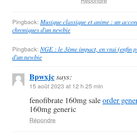
Répondre
Pingback:
Musique classique et anime : un accord
chroniques d'un newbie
Pingback:
NGE : le 3ème impact, en vrai (enfin p
d'un newbie
Bpwxjc
says:
15 août 2023 at 12 h 25 min
fenofibrate 160mg sale
order gener
160mg generic
Répondre