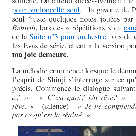
sollicité. On entend successivement : l
pour violoncelle seul
, la gavotte de P
seul (juste quelques notes jouées p
Rebirth
, lors des « répétitions » du
can
de la
Suite n°3 pour orchestre
, lors du
les Evas de série, et enfin la version p
ma joie demeure
.
La mélodie commence lorsque le dénou
l’esprit de Shinji s’interroge sur ce qu’
précis. Commence le dialogue suivan
a? » – « C’est quoi? Un rêve? » –
rêve. » -
(silence)
- « Je ne comprend
pas ce qu’est la réalité. »