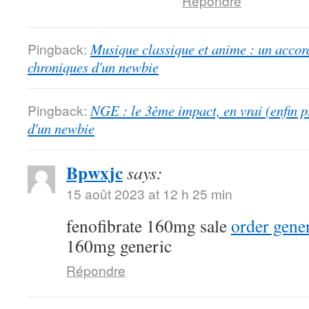
Répondre
Pingback:
Musique classique et anime : un accord
chroniques d'un newbie
Pingback:
NGE : le 3ème impact, en vrai (enfin p
d'un newbie
Bpwxjc
says:
15 août 2023 at 12 h 25 min
fenofibrate 160mg sale
order gener
160mg generic
Répondre