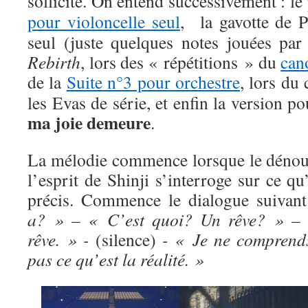
sollicité. On entend successivement : l
pour violoncelle seul
, la gavotte de P
seul (juste quelques notes jouées p
Rebirth
, lors des « répétitions » du
can
de la
Suite n°3 pour orchestre
, lors du
les Evas de série, et enfin la version p
ma joie demeure
.
La mélodie commence lorsque le dénou
l’esprit de Shinji s’interroge sur ce qu’
précis. Commence le dialogue suivan
a? » – « C’est quoi? Un rêve? » –
rêve. » -
(silence)
- « Je ne comprend
pas ce qu’est la réalité. »