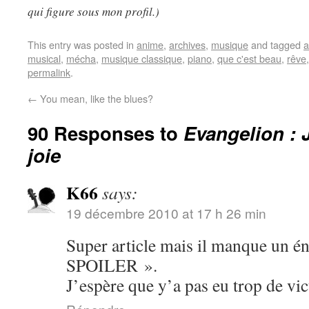
qui figure sous mon profil.)
This entry was posted in
anime
,
archives
,
musique
and tagged
a
musical
,
mécha
,
musique classique
,
piano
,
que c'est beau
,
rêve
permalink
.
←
You mean, like the blues?
90 Responses to
Evangelion : 
joie
K66
says:
19 décembre 2010 at 17 h 26 min
Super article mais il manque u
SPOILER ».
J’espère que y’a pas eu trop de v