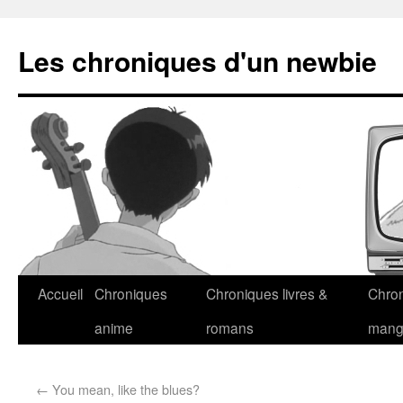
Les chroniques d'un newbie
Accueil
Chroniques
Chroniques livres &
Chro
anime
romans
man
←
You mean, like the blues?