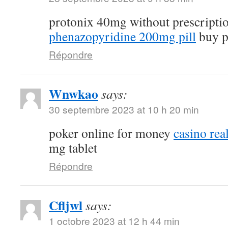
protonix 40mg without prescripti
phenazopyridine 200mg pill
buy p
Répondre
Wnwkao
says:
30 septembre 2023 at 10 h 20 min
poker online for money
casino re
mg tablet
Répondre
Cfljwl
says:
1 octobre 2023 at 12 h 44 min