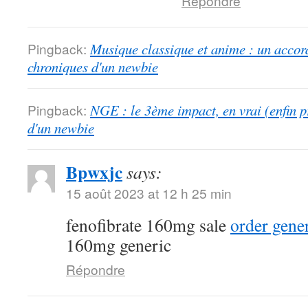
Répondre
Pingback:
Musique classique et anime : un accord
chroniques d'un newbie
Pingback:
NGE : le 3ème impact, en vrai (enfin p
d'un newbie
Bpwxjc
says:
15 août 2023 at 12 h 25 min
fenofibrate 160mg sale
order gener
160mg generic
Répondre