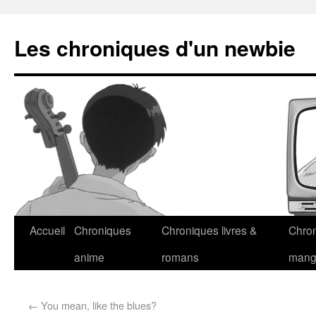
Les chroniques d'un newbie
Accueil
Chroniques
Chroniques livres &
Chro
anime
romans
man
←
You mean, like the blues?