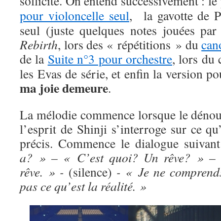
sollicité. On entend successivement : l
pour violoncelle seul
, la gavotte de P
seul (juste quelques notes jouées p
Rebirth
, lors des « répétitions » du
can
de la
Suite n°3 pour orchestre
, lors du
les Evas de série, et enfin la version p
ma joie demeure
.
La mélodie commence lorsque le dénou
l’esprit de Shinji s’interroge sur ce qu’
précis. Commence le dialogue suivan
a? » – « C’est quoi? Un rêve? » –
rêve. » -
(silence)
- « Je ne comprend
pas ce qu’est la réalité. »