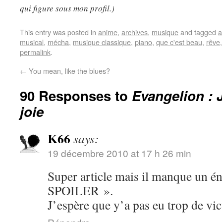
qui figure sous mon profil.)
This entry was posted in
anime
,
archives
,
musique
and tagged
a
musical
,
mécha
,
musique classique
,
piano
,
que c'est beau
,
rêve
permalink
.
←
You mean, like the blues?
90 Responses to
Evangelion : 
joie
K66
says:
19 décembre 2010 at 17 h 26 min
Super article mais il manque u
SPOILER ».
J’espère que y’a pas eu trop de v