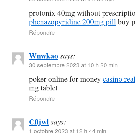
protonix 40mg without prescripti
phenazopyridine 200mg pill
buy p
Répondre
Wnwkao
says:
30 septembre 2023 at 10 h 20 min
poker online for money
casino re
mg tablet
Répondre
Cfljwl
says:
1 octobre 2023 at 12 h 44 min