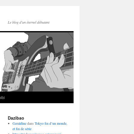
Le blog d'un éternel débutant
ibi
Dazibao
Geraldine
dans
Tokyo fin d’un monde,
et fin de série