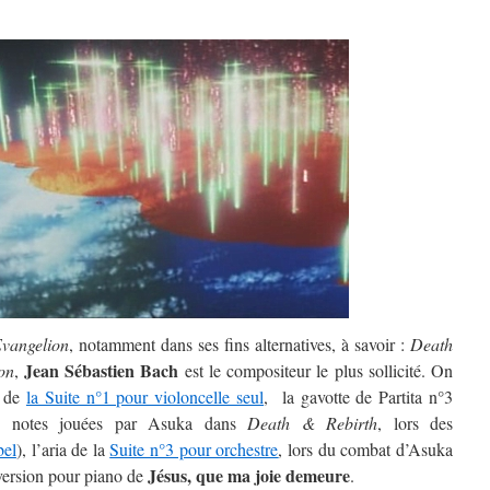
vangelion
, notamment dans ses fins alternatives, à savoir :
Death
Jean Sébastien Bach
on
,
est le compositeur le plus sollicité. On
e de
la Suite n°1 pour violoncelle seul
, la gavotte de Partita n°3
es notes jouées par Asuka dans
Death & Rebirth
, lors des
bel
), l’aria de la
Suite n°3 pour orchestre
, lors du combat d’Asuka
Jésus, que ma joie demeure
a version pour piano de
.