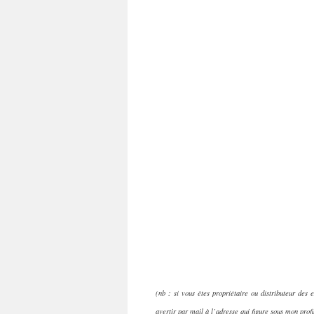
(nb : si vous êtes propriétaire ou distributeur des 
avertir par mail à l’adresse qui figure sous mon profi