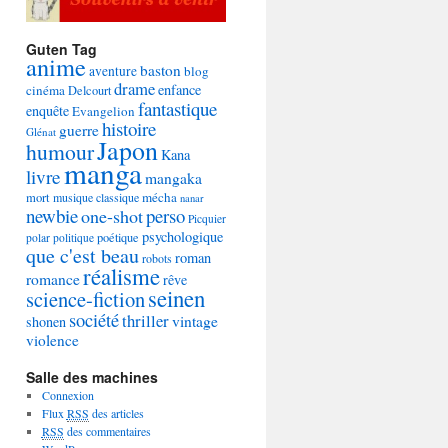
Guten Tag
anime
baston
aventure
blog
drame
enfance
cinéma
Delcourt
fantastique
enquête
Evangelion
histoire
guerre
Glénat
Japon
humour
Kana
manga
livre
mangaka
mécha
mort
musique classique
nanar
newbie
perso
one-shot
Picquier
psychologique
poétique
polar
politique
que c'est beau
roman
robots
réalisme
romance
rêve
seinen
science-fiction
société
thriller
vintage
shonen
violence
Salle des machines
Connexion
Flux
RSS
des articles
RSS
des commentaires