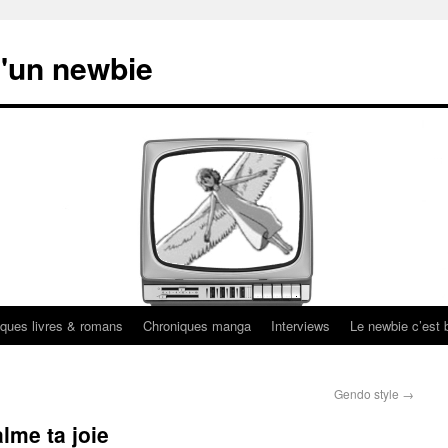
'un newbie
ques livres & romans
Chroniques manga
Interviews
Le newbie c’est b
Gendo style
→
lme ta joie