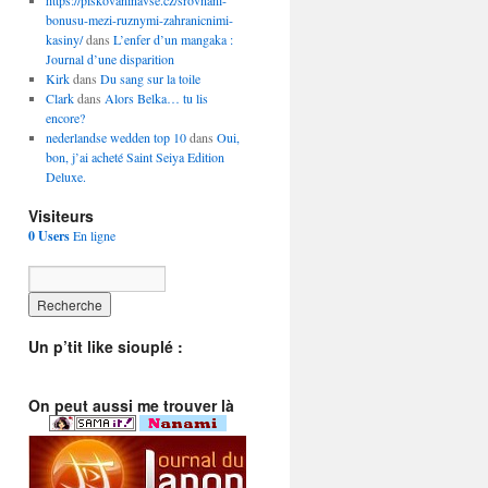
https://piskovaninavse.cz/srovnani-
bonusu-mezi-ruznymi-zahranicnimi-
kasiny/
dans
L’enfer d’un mangaka :
Journal d’une disparition
Kirk
dans
Du sang sur la toile
Clark
dans
Alors Belka… tu lis
encore?
nederlandse wedden top 10
dans
Oui,
bon, j’ai acheté Saint Seiya Edition
Deluxe.
Visiteurs
0 Users
En ligne
Un p’tit like siouplé :
On peut aussi me trouver là