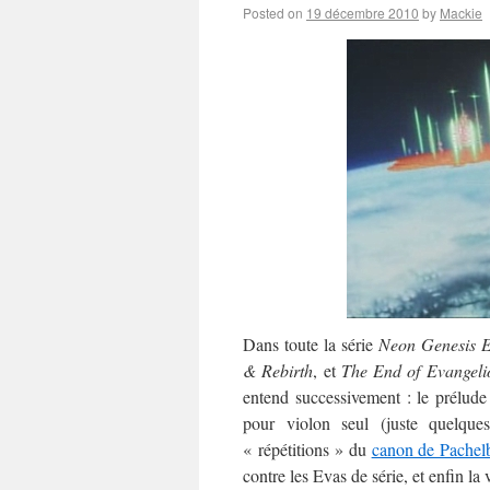
Posted on
19 décembre 2010
by
Mackie
Dans toute la série
Neon Genesis E
& Rebirth
, et
The End of Evangeli
entend successivement : le prélud
pour violon seul (juste quelqu
« répétitions » du
canon de Pachel
contre les Evas de série, et enfin l