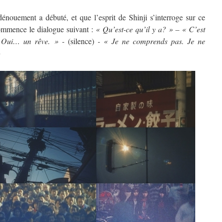
nouement a débuté, et que l’esprit de Shinji s’interroge sur ce
 Commence le dialogue suivant :
« Qu’est-ce qu’il y a? » – « C’est
 Oui… un rêve. » -
(silence)
- « Je ne comprends pas. Je ne
»