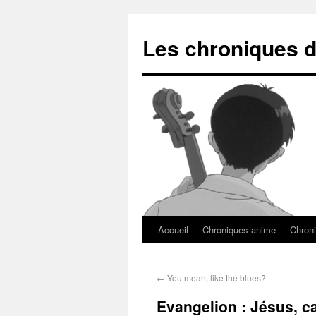
Les chroniques d
Accueil
Chroniques anime
Chroni
←
You mean, like the blues?
Evangelion : Jésus, ca