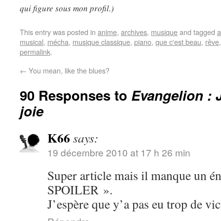
qui figure sous mon profil.)
This entry was posted in
anime
,
archives
,
musique
and tagged
a
musical
,
mécha
,
musique classique
,
piano
,
que c'est beau
,
rêve
permalink
.
←
You mean, like the blues?
90 Responses to
Evangelion : 
joie
K66
says:
19 décembre 2010 at 17 h 26 min
Super article mais il manque u
SPOILER ».
J’espère que y’a pas eu trop de v