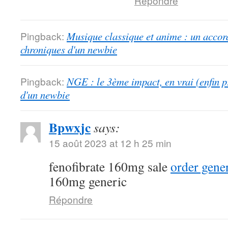
Répondre
Pingback:
Musique classique et anime : un accord
chroniques d'un newbie
Pingback:
NGE : le 3ème impact, en vrai (enfin p
d'un newbie
Bpwxjc
says:
15 août 2023 at 12 h 25 min
fenofibrate 160mg sale
order gener
160mg generic
Répondre