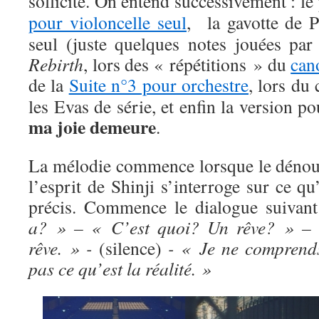
sollicité. On entend successivement : l
pour violoncelle seul
, la gavotte de P
seul (juste quelques notes jouées p
Rebirth
, lors des « répétitions » du
can
de la
Suite n°3 pour orchestre
, lors du
les Evas de série, et enfin la version p
ma joie demeure
.
La mélodie commence lorsque le dénou
l’esprit de Shinji s’interroge sur ce qu’
précis. Commence le dialogue suivan
a? » – « C’est quoi? Un rêve? » –
rêve. » -
(silence)
- « Je ne comprend
pas ce qu’est la réalité. »