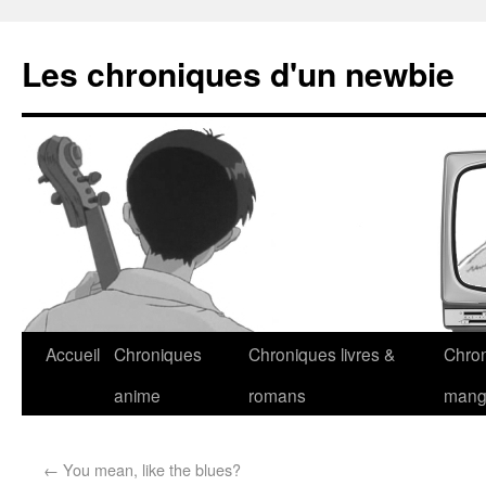
Les chroniques d'un newbie
Accueil
Chroniques
Chroniques livres &
Chro
anime
romans
man
←
You mean, like the blues?