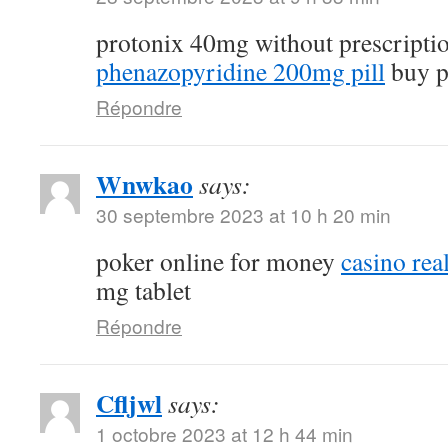
protonix 40mg without prescripti
phenazopyridine 200mg pill
buy p
Répondre
Wnwkao
says:
30 septembre 2023 at 10 h 20 min
poker online for money
casino re
mg tablet
Répondre
Cfljwl
says:
1 octobre 2023 at 12 h 44 min