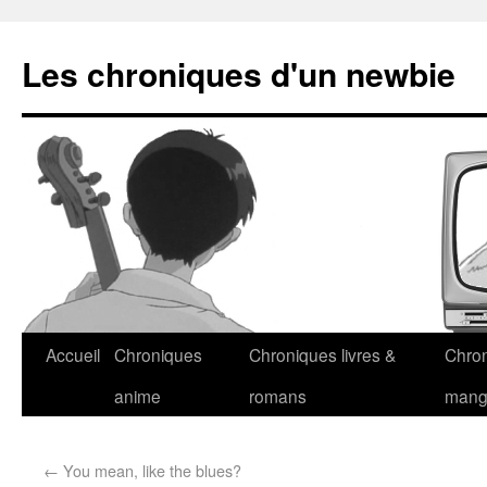
Les chroniques d'un newbie
Accueil
Chroniques
Chroniques livres &
Chro
anime
romans
man
←
You mean, like the blues?