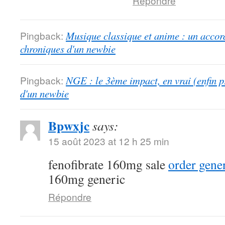
Répondre
Pingback:
Musique classique et anime : un accord
chroniques d'un newbie
Pingback:
NGE : le 3ème impact, en vrai (enfin p
d'un newbie
Bpwxjc
says:
15 août 2023 at 12 h 25 min
fenofibrate 160mg sale
order gener
160mg generic
Répondre