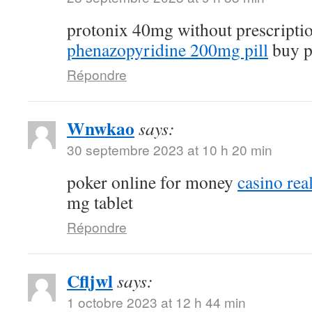
protonix 40mg without prescripti
phenazopyridine 200mg pill
buy p
Répondre
Wnwkao
says:
30 septembre 2023 at 10 h 20 min
poker online for money
casino re
mg tablet
Répondre
Cfljwl
says:
1 octobre 2023 at 12 h 44 min