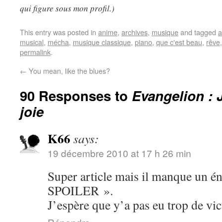
qui figure sous mon profil.)
This entry was posted in
anime
,
archives
,
musique
and tagged
a
musical
,
mécha
,
musique classique
,
piano
,
que c'est beau
,
rêve
permalink
.
←
You mean, like the blues?
90 Responses to
Evangelion : 
joie
K66
says:
19 décembre 2010 at 17 h 26 min
Super article mais il manque u
SPOILER ».
J’espère que y’a pas eu trop de v