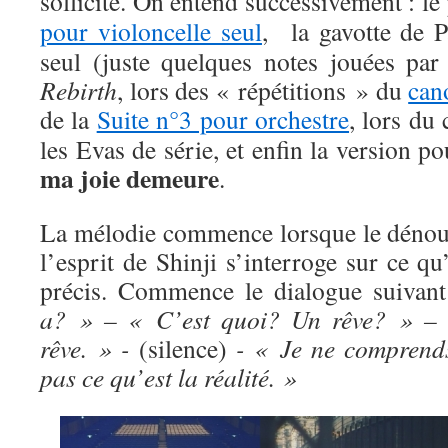
sollicité. On entend successivement : l
pour violoncelle seul
, la gavotte de P
seul (juste quelques notes jouées p
Rebirth
, lors des « répétitions » du
can
de la
Suite n°3 pour orchestre
, lors du
les Evas de série, et enfin la version p
ma joie demeure
.
La mélodie commence lorsque le dénou
l’esprit de Shinji s’interroge sur ce qu’
précis. Commence le dialogue suivan
a? » – « C’est quoi? Un rêve? » –
rêve. » -
(silence)
- « Je ne comprend
pas ce qu’est la réalité. »