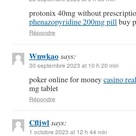
protonix 40mg without prescripti
phenazopyridine 200mg pill
buy p
Répondre
Wnwkao
says:
30 septembre 2023 at 10 h 20 min
poker online for money
casino re
mg tablet
Répondre
Cfljwl
says:
1 octobre 2023 at 12 h 44 min