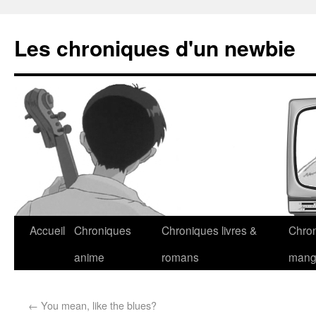
Les chroniques d'un newbie
Accueil
Chroniques
Chroniques livres &
Chro
anime
romans
man
←
You mean, like the blues?