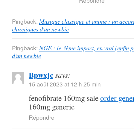
Répondre
Pingback:
Musique classique et anime : un accord
chroniques d'un newbie
Pingback:
NGE : le 3ème impact, en vrai (enfin p
d'un newbie
Bpwxjc
says:
15 août 2023 at 12 h 25 min
fenofibrate 160mg sale
order gener
160mg generic
Répondre