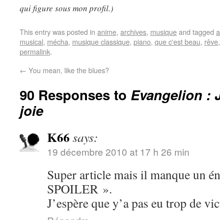
qui figure sous mon profil.)
This entry was posted in
anime
,
archives
,
musique
and tagged
a
musical
,
mécha
,
musique classique
,
piano
,
que c'est beau
,
rêve
permalink
.
←
You mean, like the blues?
90 Responses to
Evangelion : 
joie
K66
says:
19 décembre 2010 at 17 h 26 min
Super article mais il manque u
SPOILER ».
J’espère que y’a pas eu trop de v