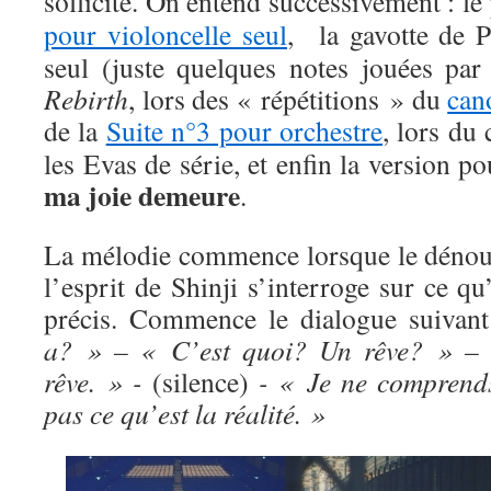
sollicité. On entend successivement : l
pour violoncelle seul
, la gavotte de P
seul (juste quelques notes jouées p
Rebirth
, lors des « répétitions » du
can
de la
Suite n°3 pour orchestre
, lors du
les Evas de série, et enfin la version p
ma joie demeure
.
La mélodie commence lorsque le dénou
l’esprit de Shinji s’interroge sur ce qu’
précis. Commence le dialogue suivan
a? » – « C’est quoi? Un rêve? » –
rêve. » -
(silence)
- « Je ne comprend
pas ce qu’est la réalité. »