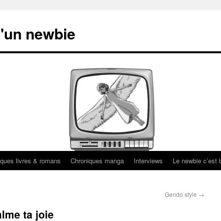
'un newbie
ques livres & romans
Chroniques manga
Interviews
Le newbie c’est b
Gendo style
→
lme ta joie