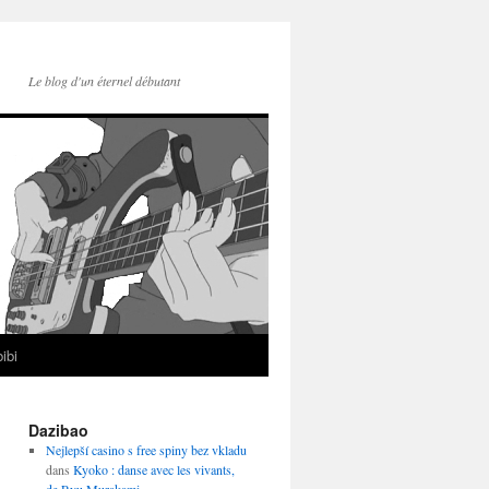
Le blog d'un éternel débutant
ibi
Dazibao
Nejlepší casino s free spiny bez vkladu
dans
Kyoko : danse avec les vivants,