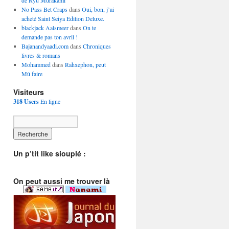
de Ryu Murakami
No Pass Bet Craps
dans
Oui, bon, j’ai
acheté Saint Seiya Edition Deluxe.
blackjack Aalsmeer
dans
On te
demande pas ton avril !
Bajanandyaadi.com
dans
Chroniques
livres & romans
Mohammed
dans
Rahxephon, peut
Mû faire
Visiteurs
318 Users
En ligne
Un p’tit like siouplé :
On peut aussi me trouver là