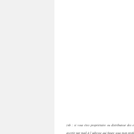
(nb : si vous êtes propriétaire ou distributeur des 
avertir par mail à l’adresse qui figure sous mon profi