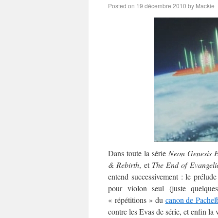
Posted on
19 décembre 2010
by
Mackie
Dans toute la série
Neon Genesis E
& Rebirth
, et
The End of Evangeli
entend successivement : le prélud
pour violon seul (juste quelqu
« répétitions » du
canon de Pachel
contre les Evas de série, et enfin l