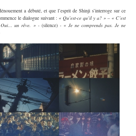
nouement a débuté, et que l’esprit de Shinji s’interroge sur ce
 Commence le dialogue suivant :
« Qu’est-ce qu’il y a? » – « C’est
 Oui… un rêve. » -
(silence)
- « Je ne comprends pas. Je ne
»