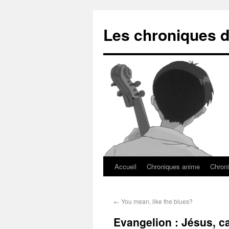
Les chroniques d
Accueil
Chroniques anime
Chroni
←
You mean, like the blues?
Evangelion : Jésus, ca