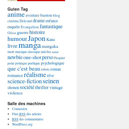
Guten Tag
anime
baston
aventure
blog
drame
enfance
cinéma
Delcourt
fantastique
enquête
Evangelion
histoire
guerre
Glénat
Japon
humour
Kana
manga
livre
mangaka
mécha
mort
musique classique
nanar
newbie
perso
one-shot
Picquier
psychologique
poétique
polar
politique
que c'est beau
roman
robots
réalisme
romance
rêve
seinen
science-fiction
société
thriller
vintage
shonen
violence
Salle des machines
Connexion
Flux
RSS
des articles
RSS
des commentaires
WordPress.org