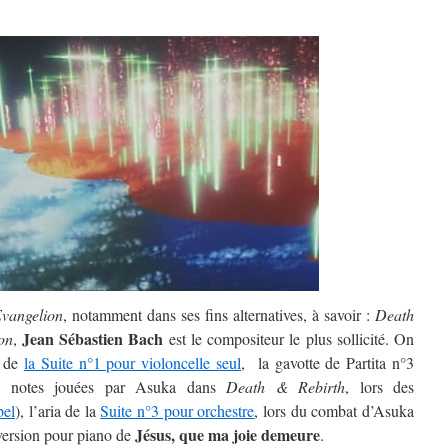
vangelion
, notamment dans ses fins alternatives, à savoir :
Death
Jean Sébastien Bach
on
,
est le compositeur le plus sollicité. On
e de
la Suite n°1 pour violoncelle seul
, la gavotte de Partita n°3
es notes jouées par Asuka dans
Death & Rebirth
, lors des
bel
), l’aria de la
Suite n°3 pour orchestre
, lors du combat d’Asuka
Jésus, que ma joie demeure
a version pour piano de
.