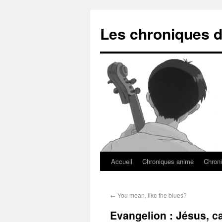
Les chroniques d
Accueil
Chroniques anime
Chroni
←
You mean, like the blues?
Evangelion : Jésus, ca