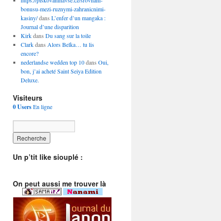
https://piskovaninavse.cz/srovnani-
bonusu-mezi-ruznymi-zahranicnimi-
kasiny/
dans
L’enfer d’un mangaka :
Journal d’une disparition
Kirk
dans
Du sang sur la toile
Clark
dans
Alors Belka… tu lis
encore?
nederlandse wedden top 10
dans
Oui,
bon, j’ai acheté Saint Seiya Edition
Deluxe.
Visiteurs
0 Users
En ligne
Un p’tit like siouplé :
On peut aussi me trouver là