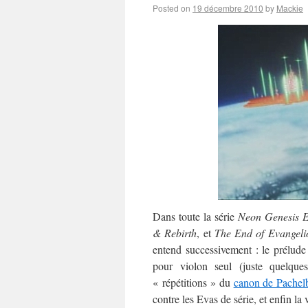
Posted on
19 décembre 2010
by
Mackie
Dans toute la série
Neon Genesis E
& Rebirth
, et
The End of Evangeli
entend successivement : le prélud
pour violon seul (juste quelqu
« répétitions » du
canon de Pachel
contre les Evas de série, et enfin l