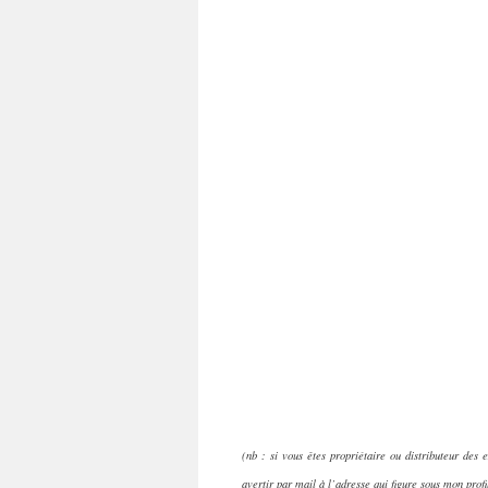
(nb : si vous êtes propriétaire ou distributeur des 
avertir par mail à l’adresse qui figure sous mon profi