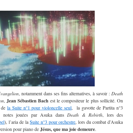
vangelion
, notamment dans ses fins alternatives, à savoir :
Death
Jean Sébastien Bach
on
,
est le compositeur le plus sollicité. On
e de
la Suite n°1 pour violoncelle seul
, la gavotte de Partita n°3
es notes jouées par Asuka dans
Death & Rebirth
, lors des
bel
), l’aria de la
Suite n°3 pour orchestre
, lors du combat d’Asuka
Jésus, que ma joie demeure
a version pour piano de
.