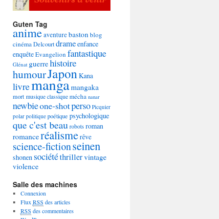
Guten Tag
anime
baston
aventure
blog
drame
enfance
cinéma
Delcourt
fantastique
enquête
Evangelion
histoire
guerre
Glénat
Japon
humour
Kana
manga
livre
mangaka
mécha
mort
musique classique
nanar
newbie
perso
one-shot
Picquier
psychologique
poétique
polar
politique
que c'est beau
roman
robots
réalisme
romance
rêve
seinen
science-fiction
société
thriller
vintage
shonen
violence
Salle des machines
Connexion
Flux
RSS
des articles
RSS
des commentaires