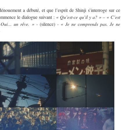
nouement a débuté, et que l’esprit de Shinji s’interroge sur ce
 Commence le dialogue suivant :
« Qu’est-ce qu’il y a? » – « C’est
 Oui… un rêve. » -
(silence)
- « Je ne comprends pas. Je ne
»