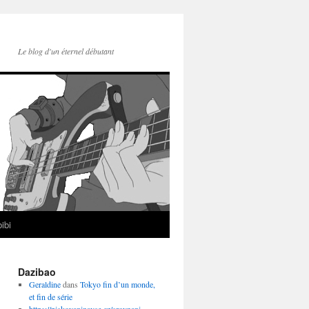
Le blog d'un éternel débutant
ibi
Dazibao
Geraldine
dans
Tokyo fin d’un monde,
et fin de série