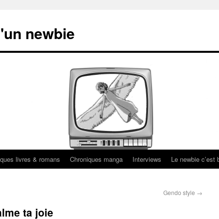
'un newbie
ques livres & romans
Chroniques manga
Interviews
Le newbie c’est b
Gendo style
→
lme ta joie