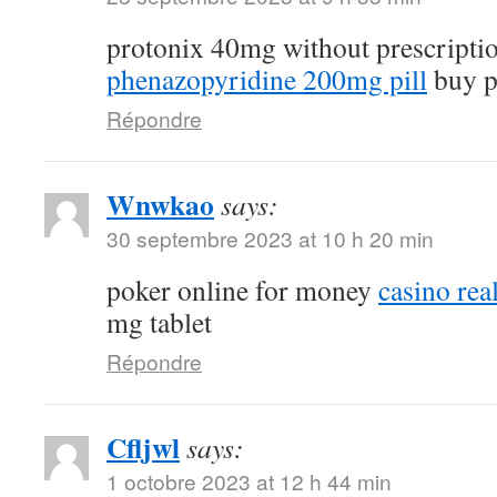
protonix 40mg without prescripti
phenazopyridine 200mg pill
buy p
Répondre
Wnwkao
says:
30 septembre 2023 at 10 h 20 min
poker online for money
casino re
mg tablet
Répondre
Cfljwl
says:
1 octobre 2023 at 12 h 44 min