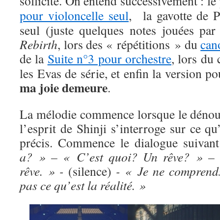
sollicité. On entend successivement : l
pour violoncelle seul
, la gavotte de P
seul (juste quelques notes jouées p
Rebirth
, lors des « répétitions » du
can
de la
Suite n°3 pour orchestre
, lors du
les Evas de série, et enfin la version p
ma joie demeure
.
La mélodie commence lorsque le dénou
l’esprit de Shinji s’interroge sur ce qu’
précis. Commence le dialogue suivan
a? » – « C’est quoi? Un rêve? » –
rêve. » -
(silence)
- « Je ne comprend
pas ce qu’est la réalité. »