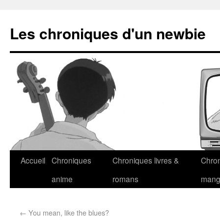
Les chroniques d'un newbie
Accueil
Chroniques
Chroniques livres &
Chro
anime
romans
man
←
You mean, like the blues?