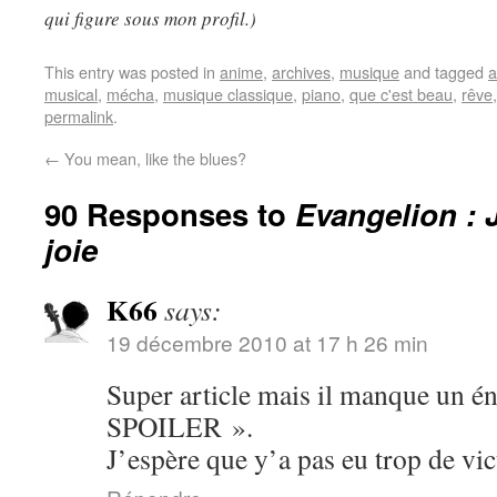
qui figure sous mon profil.)
This entry was posted in
anime
,
archives
,
musique
and tagged
a
musical
,
mécha
,
musique classique
,
piano
,
que c'est beau
,
rêve
permalink
.
←
You mean, like the blues?
90 Responses to
Evangelion : 
joie
K66
says:
19 décembre 2010 at 17 h 26 min
Super article mais il manque u
SPOILER ».
J’espère que y’a pas eu trop de v