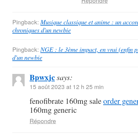
Répondre
Pingback:
Musique classique et anime : un accord
chroniques d'un newbie
Pingback:
NGE : le 3ème impact, en vrai (enfin p
d'un newbie
Bpwxjc
says:
15 août 2023 at 12 h 25 min
fenofibrate 160mg sale
order gener
160mg generic
Répondre