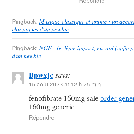
Répondre
Pingback:
Musique classique et anime : un accord
chroniques d'un newbie
Pingback:
NGE : le 3ème impact, en vrai (enfin p
d'un newbie
Bpwxjc
says:
15 août 2023 at 12 h 25 min
fenofibrate 160mg sale
order gener
160mg generic
Répondre