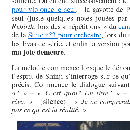
sollicité. On entend successivement : l
pour violoncelle seul
, la gavotte de P
seul (juste quelques notes jouées p
Rebirth
, lors des « répétitions » du
can
de la
Suite n°3 pour orchestre
, lors du
les Evas de série, et enfin la version p
ma joie demeure
.
La mélodie commence lorsque le dénou
l’esprit de Shinji s’interroge sur ce qu’
précis. Commence le dialogue suivan
a? » – « C’est quoi? Un rêve? » –
rêve. » -
(silence)
- « Je ne comprend
pas ce qu’est la réalité. »