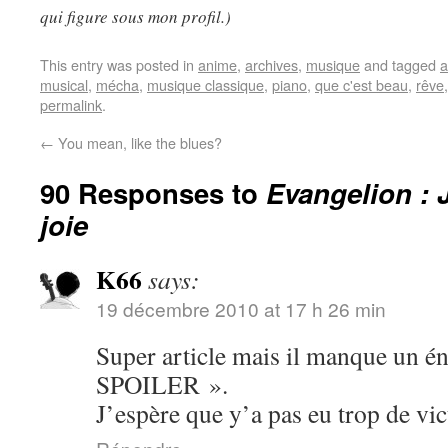
qui figure sous mon profil.)
This entry was posted in
anime
,
archives
,
musique
and tagged
a
musical
,
mécha
,
musique classique
,
piano
,
que c'est beau
,
rêve
permalink
.
←
You mean, like the blues?
90 Responses to
Evangelion : 
joie
K66
says:
19 décembre 2010 at 17 h 26 min
Super article mais il manque u
SPOILER ».
J’espère que y’a pas eu trop de v