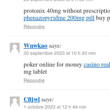
protonix 40mg without prescripti
phenazopyridine 200mg pill
buy p
Répondre
Wnwkao
says:
30 septembre 2023 at 10 h 20 min
poker online for money
casino re
mg tablet
Répondre
Cfljwl
says:
1 octobre 2023 at 12 h 44 min