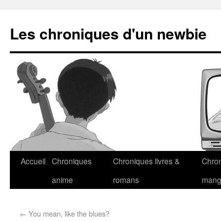
Les chroniques d'un newbie
Accueil
Chroniques
Chroniques livres &
Chro
anime
romans
man
←
You mean, like the blues?