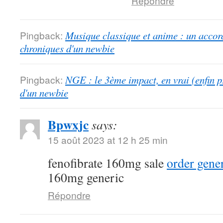
Répondre
Pingback:
Musique classique et anime : un accord
chroniques d'un newbie
Pingback:
NGE : le 3ème impact, en vrai (enfin p
d'un newbie
Bpwxjc
says:
15 août 2023 at 12 h 25 min
fenofibrate 160mg sale
order gener
160mg generic
Répondre