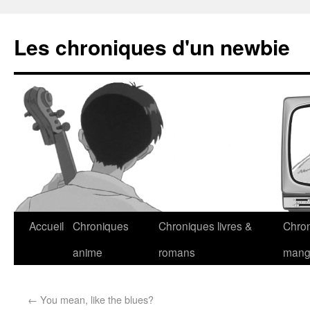
Les chroniques d'un newbie
Accueil
Chroniques
Chroniques livres &
Chro
anime
romans
man
←
You mean, like the blues?