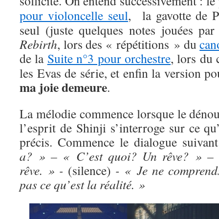
sollicité. On entend successivement : l
pour violoncelle seul
, la gavotte de P
seul (juste quelques notes jouées p
Rebirth
, lors des « répétitions » du
can
de la
Suite n°3 pour orchestre
, lors du
les Evas de série, et enfin la version p
ma joie demeure
.
La mélodie commence lorsque le dénou
l’esprit de Shinji s’interroge sur ce qu’
précis. Commence le dialogue suivan
a? » – « C’est quoi? Un rêve? » –
rêve. » -
(silence)
- « Je ne comprend
pas ce qu’est la réalité. »