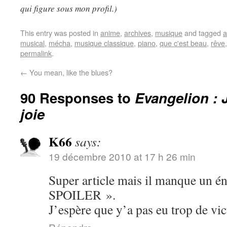
qui figure sous mon profil.)
This entry was posted in
anime
,
archives
,
musique
and tagged
a
musical
,
mécha
,
musique classique
,
piano
,
que c'est beau
,
rêve
permalink
.
←
You mean, like the blues?
90 Responses to
Evangelion : 
joie
K66
says:
19 décembre 2010 at 17 h 26 min
Super article mais il manque u
SPOILER ».
J’espère que y’a pas eu trop de v