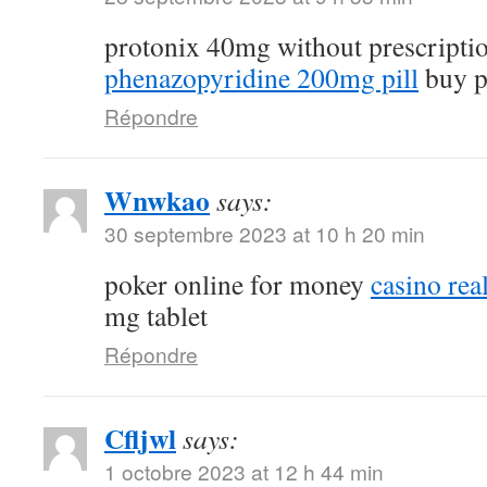
protonix 40mg without prescripti
phenazopyridine 200mg pill
buy p
Répondre
Wnwkao
says:
30 septembre 2023 at 10 h 20 min
poker online for money
casino re
mg tablet
Répondre
Cfljwl
says:
1 octobre 2023 at 12 h 44 min