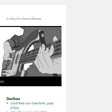
Le blog d'un éternel débutant
ibi
Dazibao
Lloyd Wells
dans
Giant Robo, géant,
et beau