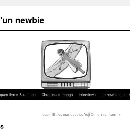
'un newbie
ques livres & romans
Chroniques manga
Interviews
Le newbie c’est b
Lupin III : les musiques de Yuji Ohno + remixes
→
ps