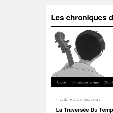
Les chroniques d
Accueil
Chroniques anime
Chroni
←
La dame de la chambre close
La Traversée Du Tem