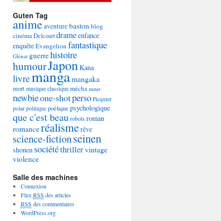
Guten Tag
anime
baston
aventure
blog
drame
enfance
cinéma
Delcourt
fantastique
enquête
Evangelion
histoire
guerre
Glénat
Japon
humour
Kana
manga
livre
mangaka
mécha
mort
musique classique
nanar
newbie
perso
one-shot
Picquier
psychologique
poétique
polar
politique
que c'est beau
roman
robots
réalisme
romance
rêve
seinen
science-fiction
société
thriller
vintage
shonen
violence
Salle des machines
Connexion
Flux
RSS
des articles
RSS
des commentaires
WordPress.org