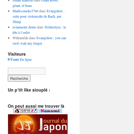
Julian Hanson
dans
Giant Robo,
géant, et beau
Markssmoke3766
dans
Evangelion :
suite pour violoncelle de Bach, par
Shinji
aviamaster demo
dans
Texhnolyze : la
tête à l’enfer
Williamfah dans
Evangelion : you can
(not) wait any longer
Visiteurs
0 Users
En ligne
Un p’tit like siouplé :
On peut aussi me trouver là