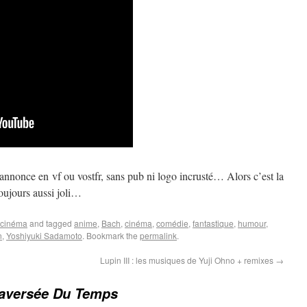
annonce en vf ou vostfr, sans pub ni logo incrusté… Alors c’est la
oujours aussi joli…
cinéma
and tagged
anime
,
Bach
,
cinéma
,
comédie
,
fantastique
,
humour
,
n
,
Yoshiyuki Sadamoto
. Bookmark the
permalink
.
Lupin III : les musiques de Yuji Ohno + remixes
→
raversée Du Temps