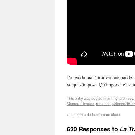
J’ai eu du mal à trouver une bande- 
vo qui s’impose. Qu’importe, c’est t
This entry was posted in
anime
,
archives
,
Mamoru Hosada
,
romance
,
science-fictio
←
La dame de la chambre close
620 Responses to
La T