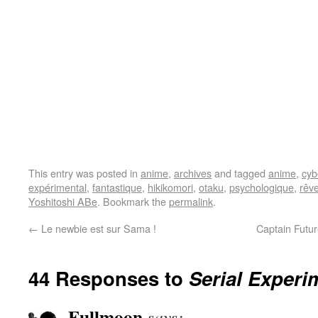
This entry was posted in
anime
,
archives
and tagged
anime
,
cyb
expérimental
,
fantastique
,
hikikomori
,
otaku
,
psychologique
,
rêv
Yoshitoshi ABe
. Bookmark the
permalink
.
←
Le newbie est sur Sama !
Captain Futur
44 Responses to
Serial Experi
Fullmoon
says: