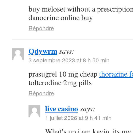
buy meloset without a prescriptio
danocrine online buy
Répondre
Qdywrm
says:
3 septembre 2023 at 8 h 50 min
prasugrel 10 mg cheap
thorazine f
tolterodine 2mg pills
Répondre
live casino
says:
1 juillet 2026 at 9 h 41 min
What’s up i am kavin, its my 