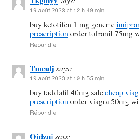
Tkgmyy
says:
19 août 2023 at 12 h 49 min
buy ketotifen 1 mg generic
imipra
prescription
order tofranil 75mg w
Répondre
Tmculj
says:
19 août 2023 at 19 h 55 min
buy tadalafil 40mg sale
cheap viag
prescription
order viagra 50mg wit
Répondre
Ojdzui
says: