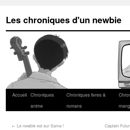
Les chroniques d'un newbie
Accueil
Chroniques
Chroniques livres &
Chro
anime
romans
man
←
Le newbie est sur Sama !
Captain Futur