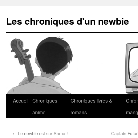
Les chroniques d'un newbie
Accueil
Chroniques
Chroniques livres &
Chro
anime
romans
man
←
Le newbie est sur Sama !
Captain Futur