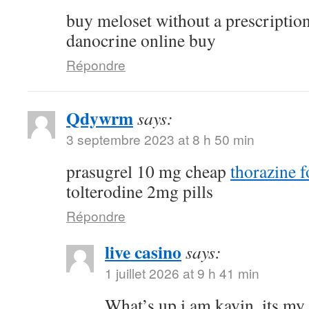
buy meloset without a prescriptio
danocrine online buy
Répondre
Qdywrm
says:
3 septembre 2023 at 8 h 50 min
prasugrel 10 mg cheap
thorazine f
tolterodine 2mg pills
Répondre
live casino
says:
1 juillet 2026 at 9 h 41 min
What’s up i am kavin, its my 