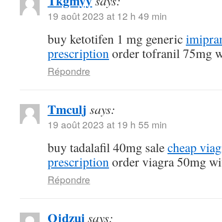
Tkgmyy
says:
19 août 2023 at 12 h 49 min
buy ketotifen 1 mg generic
imipra
prescription
order tofranil 75mg w
Répondre
Tmculj
says:
19 août 2023 at 19 h 55 min
buy tadalafil 40mg sale
cheap viag
prescription
order viagra 50mg wit
Répondre
Ojdzui
says: