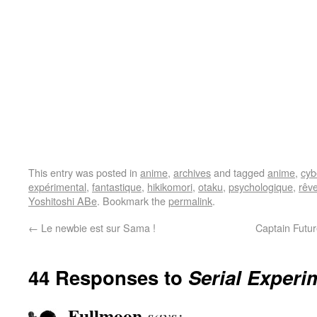
This entry was posted in
anime
,
archives
and tagged
anime
,
cyb
expérimental
,
fantastique
,
hikikomori
,
otaku
,
psychologique
,
rêv
Yoshitoshi ABe
. Bookmark the
permalink
.
←
Le newbie est sur Sama !
Captain Futur
44 Responses to
Serial Experi
Fullmoon
says: