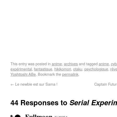
This entry was posted in
anime
,
archives
and tagged
anime
,
cyb
expérimental
,
fantastique
,
hikikomori
,
otaku
,
psychologique
,
rêv
Yoshitoshi ABe
. Bookmark the
permalink
.
←
Le newbie est sur Sama !
Captain Futur
44 Responses to
Serial Experi
Fullmoon
says: