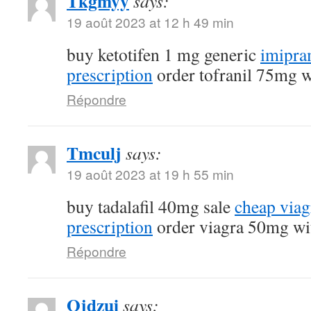
Tkgmyy
says:
19 août 2023 at 12 h 49 min
buy ketotifen 1 mg generic
imipra
prescription
order tofranil 75mg w
Répondre
Tmculj
says:
19 août 2023 at 19 h 55 min
buy tadalafil 40mg sale
cheap viag
prescription
order viagra 50mg wit
Répondre
Ojdzui
says: