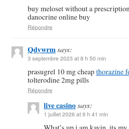
buy meloset without a prescriptio
danocrine online buy
Répondre
Qdywrm
says:
3 septembre 2023 at 8 h 50 min
prasugrel 10 mg cheap
thorazine f
tolterodine 2mg pills
Répondre
live casino
says:
1 juillet 2026 at 9 h 41 min
What’s up i am kavin, its my 