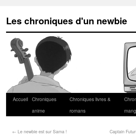
Les chroniques d'un newbie
Accueil
Chroniques
Chroniques livres &
Chro
anime
romans
man
←
Le newbie est sur Sama !
Captain Futur