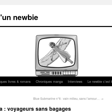
'un newbie
ques livres & romans
Chroniques manga
Interviews
Le newbie c’est b
Blue Submarine n°6 : vain milieu, sans l’amour…
→
a : voyageurs sans bagages