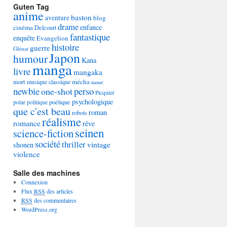
Guten Tag
anime
baston
aventure
blog
drame
enfance
cinéma
Delcourt
fantastique
enquête
Evangelion
histoire
guerre
Glénat
Japon
humour
Kana
manga
livre
mangaka
mécha
mort
musique classique
nanar
newbie
perso
one-shot
Picquier
psychologique
poétique
polar
politique
que c'est beau
roman
robots
réalisme
romance
rêve
seinen
science-fiction
société
thriller
vintage
shonen
violence
Salle des machines
Connexion
Flux
RSS
des articles
RSS
des commentaires
WordPress.org