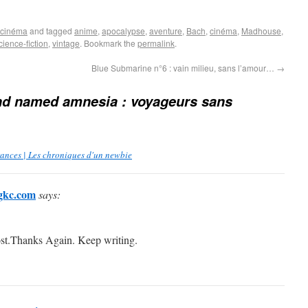
cinéma
and tagged
anime
,
apocalypse
,
aventure
,
Bach
,
cinéma
,
Madhouse
,
cience-fiction
,
vintage
. Bookmark the
permalink
.
Blue Submarine n°6 : vain milieu, sans l’amour…
→
nd named amnesia : voyageurs sans
rances | Les chroniques d'un newbie
ngkc.com
says:
ost.Thanks Again. Keep writing.