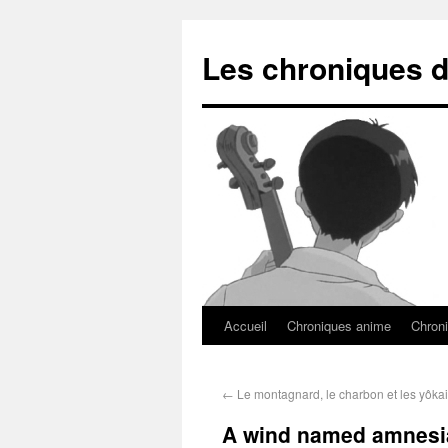
Les chroniques d
Accueil
Chroniques anime
Chroni
←
Le montagnard, le charbon et les yôkai
A wind named amnesi