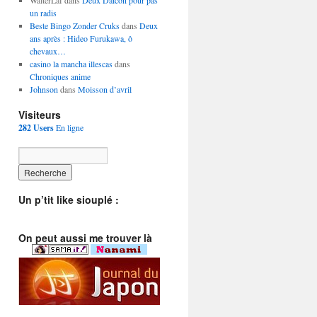
WalterLaf dans
Deux Daicon pour pas
un radis
Beste Bingo Zonder Cruks
dans
Deux
ans après : Hideo Furukawa, ô
chevaux…
casino la mancha illescas
dans
Chroniques anime
Johnson
dans
Moisson d’avril
Visiteurs
282 Users
En ligne
Un p’tit like siouplé :
On peut aussi me trouver là