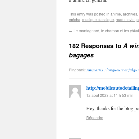
This entry was posted in
anime
,
archives
,
mécha
,
musique classique
,
road movie
,
s
←
Le montagnard, le charbon et les yôkai
182 Responses to
A wi
bagages
Pingback:
Animatrix : longueurs et fulgu
http://mobileautodetaili
12 août 2023 at 11 h 53 min
Hey, thanks for the blog p
Répondre