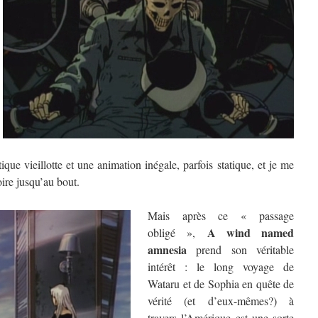
ique vieillotte et une animation inégale, parfois statique, et je me
oire jusqu’au bout.
Mais après ce « passage
A wind
named
obligé »,
amnesia
prend son véritable
intérêt : le long voyage de
Wataru et de Sophia en quête de
vérité (et d’eux-mêmes?) à
travers l’Amérique est une sorte