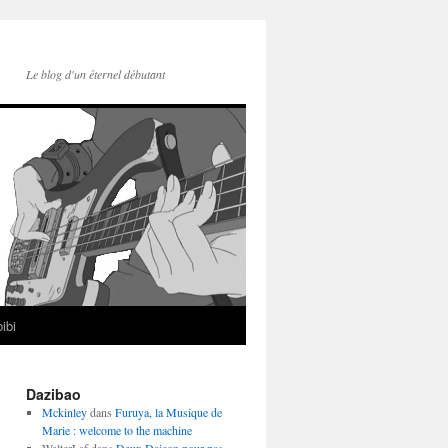
Le blog d'un éternel débutant
ibi
Dazibao
Mckinley
dans
Furuya, la Musique de
Marie : welcome to the machine