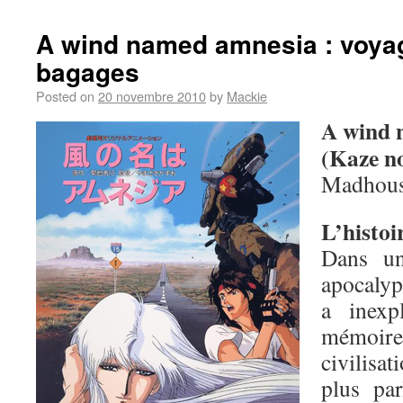
A wind named amnesia : voya
bagages
Posted on
20 novembre 2010
by
Mackie
A wind 
(Kaze n
Madhous
L’histoir
Dans un
apocalyp
a inexp
mémoire
civilisa
plus pa