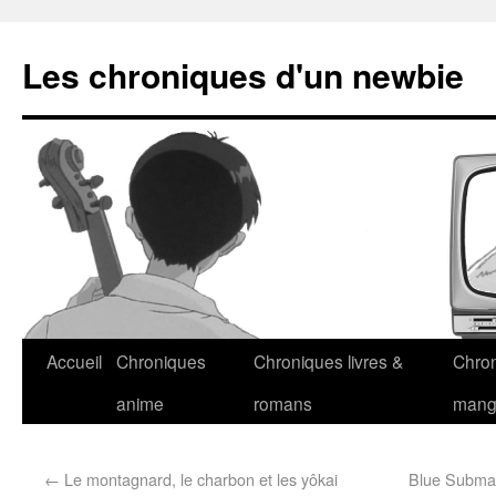
Les chroniques d'un newbie
Accueil
Chroniques
Chroniques livres &
Chro
anime
romans
man
←
Le montagnard, le charbon et les yôkai
Blue Submar