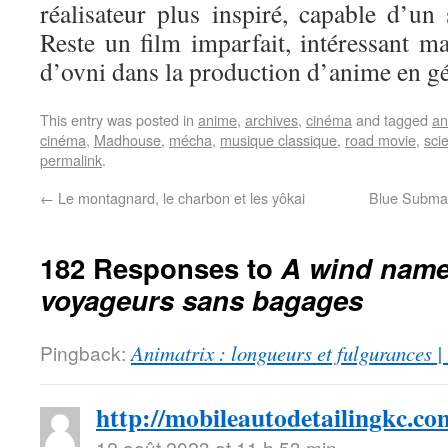
réalisateur plus inspiré, capable d’un
Reste un film imparfait, intéressant ma
d’ovni dans la production d’anime en gé
This entry was posted in
anime
,
archives
,
cinéma
and tagged
an
cinéma
,
Madhouse
,
mécha
,
musique classique
,
road movie
,
scie
permalink
.
←
Le montagnard, le charbon et les yôkai
Blue Submar
182 Responses to
A wind name
voyageurs sans bagages
Pingback:
Animatrix : longueurs et fulgurances |
http://mobileautodetailingkc.co
12 août 2023 at 11 h 53 min