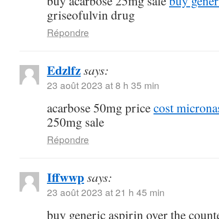
buy acarbose 25mg sale
buy gener
griseofulvin drug
Répondre
Edzlfz
says:
23 août 2023 at 8 h 35 min
acarbose 50mg price
cost micron
250mg sale
Répondre
Iffwwp
says:
23 août 2023 at 21 h 45 min
buy generic aspirin over the coun