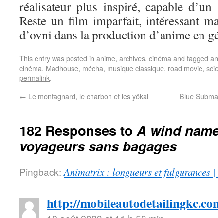
réalisateur plus inspiré, capable d’un
Reste un film imparfait, intéressant ma
d’ovni dans la production d’anime en gé
This entry was posted in
anime
,
archives
,
cinéma
and tagged
an
cinéma
,
Madhouse
,
mécha
,
musique classique
,
road movie
,
scie
permalink
.
←
Le montagnard, le charbon et les yôkai
Blue Submar
182 Responses to
A wind name
voyageurs sans bagages
Pingback:
Animatrix : longueurs et fulgurances |
http://mobileautodetailingkc.co
12 août 2023 at 11 h 53 min