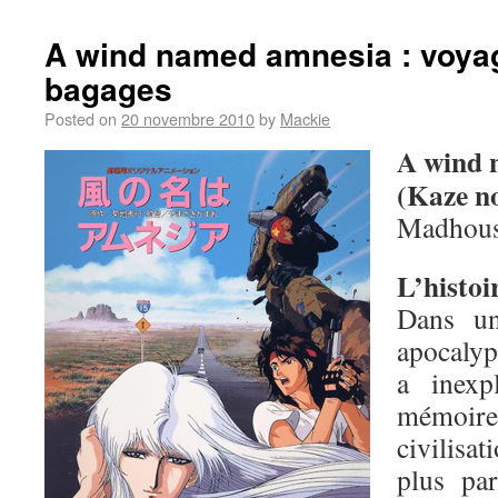
A wind named amnesia : voya
bagages
Posted on
20 novembre 2010
by
Mackie
A wind 
(Kaze n
Madhous
L’histoir
Dans un
apocalyp
a inexp
mémoire
civilisa
plus pa