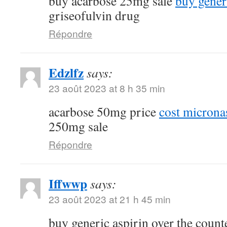
buy acarbose 25mg sale
buy gener
griseofulvin drug
Répondre
Edzlfz
says:
23 août 2023 at 8 h 35 min
acarbose 50mg price
cost micron
250mg sale
Répondre
Iffwwp
says:
23 août 2023 at 21 h 45 min
buy generic aspirin over the coun