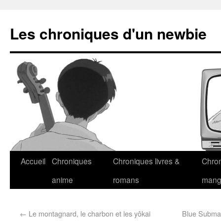
Les chroniques d'un newbie
Accueil
Chroniques
Chroniques livres &
Chro
anime
romans
man
←
Le montagnard, le charbon et les yôkai
Blue Submar