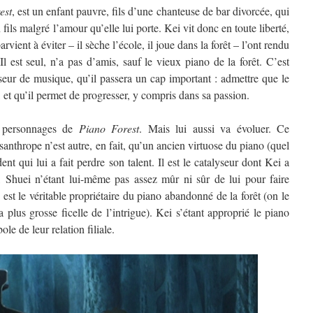
est
, est un enfant pauvre, fils d’une chanteuse de bar divorcée, qui
fils malgré l’amour qu’elle lui porte. Kei vit donc en toute liberté,
rvient à éviter – il sèche l’école, il joue dans la forêt – l’ont rendu
 Il est seul, n’a pas d’amis, sauf le vieux piano de la forêt. C’est
sseur de musique, qu’il passera un cap important : admettre que le
, et qu’il permet de progresser, y compris dans sa passion.
s personnages de
Piano Forest
. Mais lui aussi va évoluer. Ce
nthrope n’est autre, en fait, qu’un ancien virtuose du piano (quel
nt qui lui a fait perdre son talent. Il est le catalyseur dont Kei a
, Shuei n’étant lui-même pas assez mûr ni sûr de lui pour faire
 est le véritable propriétaire du piano abandonné de la forêt (on le
 la plus grosse ficelle de l’intrigue). Kei s’étant approprié le piano
le de leur relation filiale.