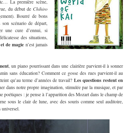
etc… La première scène,
 vue, du début de
Chihiro
gement). Bourré de bons
s son scénario de départ,
rer une cure d’ennui, si
délicatesse des situations,
 et de magie
n’est jamais
ment
, un piano pourrissant dans une clairière parvient-il à sonner
amin sans éducation? Comment ce gosse des rues parvient-il au
Les questions restent en
tteint qu’au terme d’années de travail?
cher dans notre propre imagination, stimulée par la musique, et par
ue poétiques : je pense à l’apparition des Mozart dans le champ de
rne sous le clair de lune, avec des souris comme seul auditoire,
 universel.