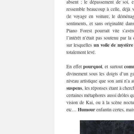
absent ; le dépassement de soi, 
ressemble beaucoup à celle, déjà
(le voyage en voiture, le déména
sentiments, et sans originalité dan
Piano Forest pourrait vite s’avé
l’intérêt n’était pas soutenu par la 
un voile de mystère
sur lesquelles
totalement levé.
pourquoi
com
En effet
, et surtout
divinement sous les doigts d’un g
niveau artistique que son ami n’a a
suspens
, les réponses étant à cher
certaines métaphores aussi drôles q
vision de Kai, ou à la scène noctu
Humour
etc…
enfantin certes, mais