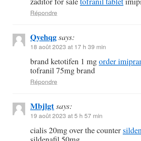
zaditor for sale
tofranil tablet
imip
Répondre
Qyehqg
says:
18 août 2023 at 17 h 39 min
brand ketotifen 1 mg
order imipra
tofranil 75mg brand
Répondre
Mbjlgt
says:
19 août 2023 at 5 h 57 min
cialis 20mg over the counter
silde
sildenafil 50mg