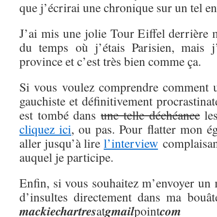
que j’écrirai une chronique sur un tel en
J’ai mis une jolie Tour Eiffel derrière
du temps où j’étais Parisien, mais j
province et c’est très bien comme ça.
Si vous voulez comprendre comment 
gauchiste et définitivement procrastina
est tombé dans
une telle déchéance
les
cliquez ici
, ou pas. Pour flatter mon 
aller jusqu’à lire
l’interview
complaisant
auquel je participe.
Enfin, si vous souhaitez m’envoyer un 
d’insultes directement dans ma bouât
mackie
chartres
gmail
com
at
point