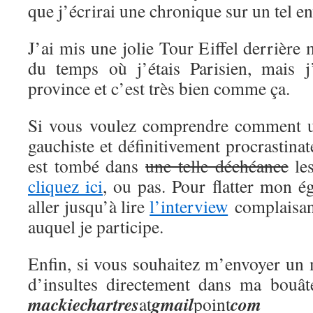
que j’écrirai une chronique sur un tel en
J’ai mis une jolie Tour Eiffel derrière
du temps où j’étais Parisien, mais j
province et c’est très bien comme ça.
Si vous voulez comprendre comment 
gauchiste et définitivement procrastina
est tombé dans
une telle déchéance
les
cliquez ici
, ou pas. Pour flatter mon 
aller jusqu’à lire
l’interview
complaisant
auquel je participe.
Enfin, si vous souhaitez m’envoyer un 
d’insultes directement dans ma bouât
mackie
chartres
gmail
com
at
point