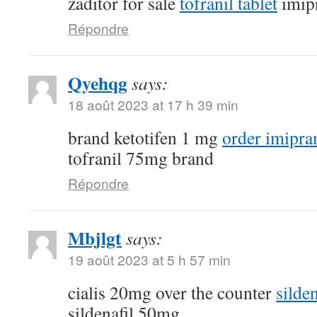
zaditor for sale
tofranil tablet
imip
Répondre
Qyehqg
says:
18 août 2023 at 17 h 39 min
brand ketotifen 1 mg
order imipra
tofranil 75mg brand
Répondre
Mbjlgt
says:
19 août 2023 at 5 h 57 min
cialis 20mg over the counter
silde
sildenafil 50mg