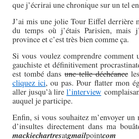
que j’écrirai une chronique sur un tel en
J’ai mis une jolie Tour Eiffel derrière
du temps où j’étais Parisien, mais j
province et c’est très bien comme ça.
Si vous voulez comprendre comment 
gauchiste et définitivement procrastina
est tombé dans
une telle déchéance
les
cliquez ici
, ou pas. Pour flatter mon 
aller jusqu’à lire
l’interview
complaisant
auquel je participe.
Enfin, si vous souhaitez m’envoyer un 
d’insultes directement dans ma bouât
mackie
chartres
gmail
com
at
point