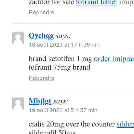
zaditor for sale
tofranil tablet
imip
Répondre
Qyehqg
says:
18 août 2023 at 17 h 39 min
brand ketotifen 1 mg
order imipra
tofranil 75mg brand
Répondre
Mbjlgt
says:
19 août 2023 at 5 h 57 min
cialis 20mg over the counter
silde
sildenafil 50mg