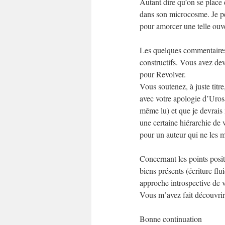
Autant dire qu’on se place d
dans son microcosme. Je pen
pour amorcer une telle ouve
Les quelques commentaires q
constructifs. Vous avez devi
pour Revolver.
Vous soutenez, à juste titr
avec votre apologie d’Uros
même lu) et que je devrais m
une certaine hiérarchie de 
pour un auteur qui ne les mé
Concernant les points positi
biens présents (écriture fl
approche introspective de v
Vous m’avez fait découvrir 
Bonne continuation