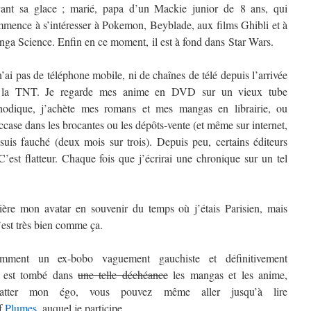
ant sa glace ; marié, papa d’un Mackie junior de 8 ans, qui
mence à s’intéresser à Pokemon, Beyblade, aux films Ghibli et à
ga Science. Enfin en ce moment, il est à fond dans Star Wars.
n’ai pas de téléphone mobile, ni de chaînes de télé depuis l’arrivée
 la TNT. Je regarde mes anime en DVD sur un vieux tube
hodique, j’achète mes romans et mes mangas en librairie, ou
ccase dans les brocantes ou les dépôts-vente (et même sur internet,
 suis fauché (deux mois sur trois). Depuis peu, certains éditeurs
st flatteur. Chaque fois que j’écrirai une chronique sur un tel
rière mon avatar en souvenir du temps où j’étais Parisien, mais
’est très bien comme ça.
mment un ex-bobo vaguement gauchiste et définitivement
t) est tombé dans
une telle déchéance
les mangas et les anime,
atter mon égo, vous pouvez même aller jusqu’à lire
if
Plumes
, auquel je participe.