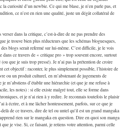
c la curiosité d’un newbie. Ce qui me blase, je n’en parle pas, et
rudition, ce n’est en rien une qualité, juste un dégât collatéral de
s verser dans la critique, c’est-à-dire de ne pas prendre des
 que je trouve bien plus réducteurs que les schémas bloguesques,
es blogs serait refermé sur lui-même. C’est difficile, je le vois
se dans ce travers de « critique pro » trop souvent encore, surtout
 (ou que je suis trop pressé). Je n’ai pas la prétention de croire
nt cet objectif : raconter, le plus simplement possible, l’histoire de
re ou un produit culturel, en m’abstenant de jugements de
e je m’abstiens d’établir une hiérarchie (et que je me refuse à
cile, les notes) : si elle existe malgré tout, elle se forme dans
roniques, et je n’ai rien à y redire. Je reconnais toutefois le plaisir
’ai à écrire, et à me lâcher honteusement, parfois, sur ce que je
-delà de ce travers, dire de tel ou untel qu’il est un grand mangaka
pprend rien sur le mangaka en question. Dire en quoi son manga
 que je vise. Si, ce faisant, je retiens votre attention, parmi celle