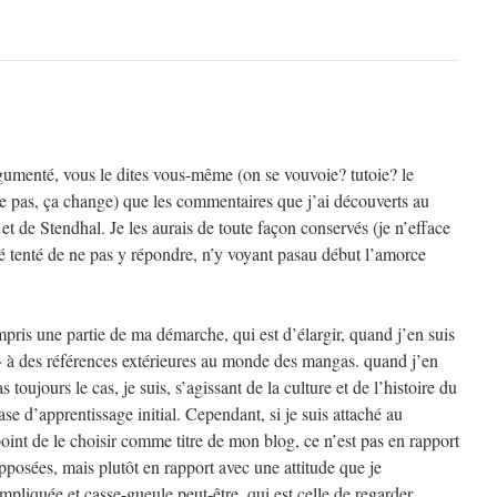
rgumenté, vous le dites vous-même (on se vouvoie? tutoie? le
 pas, ça change) que les commentaires que j’ai découverts au
et de Stendhal. Je les aurais de toute façon conservés (je n’efface
é tenté de ne pas y répondre, n’y voyant pasau début l’amorce
pris une partie de ma démarche, qui est d’élargir, quand j’en suis
 à des références extérieures au monde des mangas. quand j’en
s toujours le cas, je suis, s’agissant de la culture et de l’histoire du
se d’apprentissage initial. Cependant, si je suis attaché au
point de le choisir comme titre de mon blog, ce n’est pas en rapport
posées, mais plutôt en rapport avec une attitude que je
pliquée et casse-gueule peut-être, qui est celle de regarder