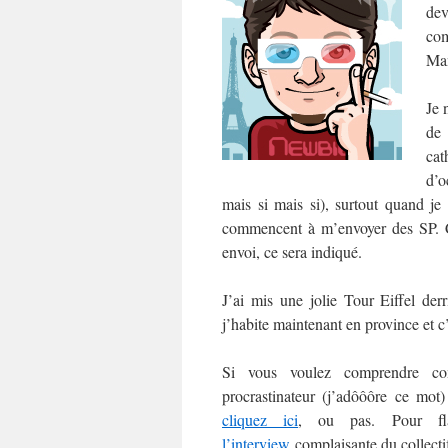
dev
com
Man
Je 
de
cat
d’o
mais si mais si), surtout quand je
commencent à m’envoyer des SP. C’e
envoi, ce sera indiqué.
J’ai mis une jolie Tour Eiffel der
j’habite maintenant en province et c
Si vous voulez comprendre co
procrastinateur (j’adôôôre ce mo
cliquez ici
, ou pas. Pour fl
l’interview
complaisante du collect