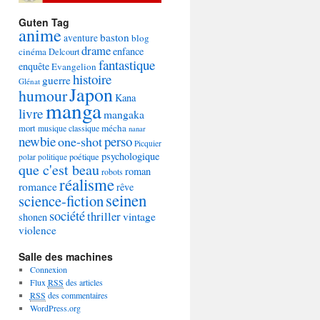
Guten Tag
anime
baston
aventure
blog
drame
enfance
cinéma
Delcourt
fantastique
enquête
Evangelion
histoire
guerre
Glénat
Japon
humour
Kana
manga
livre
mangaka
mécha
mort
musique classique
nanar
newbie
perso
one-shot
Picquier
psychologique
poétique
polar
politique
que c'est beau
roman
robots
réalisme
romance
rêve
seinen
science-fiction
société
thriller
vintage
shonen
violence
Salle des machines
Connexion
Flux
RSS
des articles
RSS
des commentaires
WordPress.org