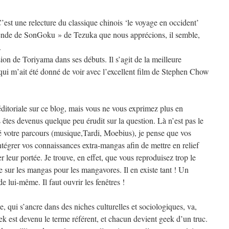
 C’est une relecture du classique chinois ‘le voyage en occident’
gende de SonGoku » de Tezuka que nous apprécions, il semble,
.
sion de Toriyama dans ses débuts. Il s’agit de la meilleure
qui m’ait été donné de voir avec l’excellent film de Stephen Chow
ditoriale sur ce blog, mais vous ne vous exprimez plus en
êtes devenus quelque peu érudit sur la question. Là n’est pas le
 votre parcours (musique,Tardi, Moebius), je pense que vos
tégrer vos connaissances extra-mangas afin de mettre en relief
ser leur portée. Je trouve, en effet, que vous reproduisez trop le
sur les mangas pour les mangavores. Il en existe tant ! Un
e lui-même. Il faut ouvrir les fenêtres !
 qui s’ancre dans des niches culturelles et sociologiques, va,
k est devenu le terme référent, et chacun devient geek d’un truc.