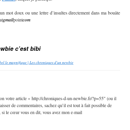
 un mot doux ou une lettre d’insultes directement dans ma bouâte
at
gmail
point
com
wbie c’est bibi
ébel le magnifique | Les chroniques d'un newbie
tion votre article « http://chroniques-d-un-newbie.fr/?p=55″ (ou il
aisser de commentaires, sachez qu’il est tout à fait possible de
 si le cœur vous en dit, vous avez mon e-mail