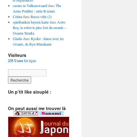
et fulgurances
casino in Valkenswaard
dans
The
Arms Peddler : série B remix
Celina
dans
Basse-ville (2)
spielbanken bayern karte
dans
Astro
Boy, le robot le plus fort du monde –
Osamu Tezuka
Gladis
dans
Kyoko : danse avec les
vivants, de Ryu Murakami
Visiteurs
235 Users
En ligne
Un p’tit like siouplé :
On peut aussi me trouver là