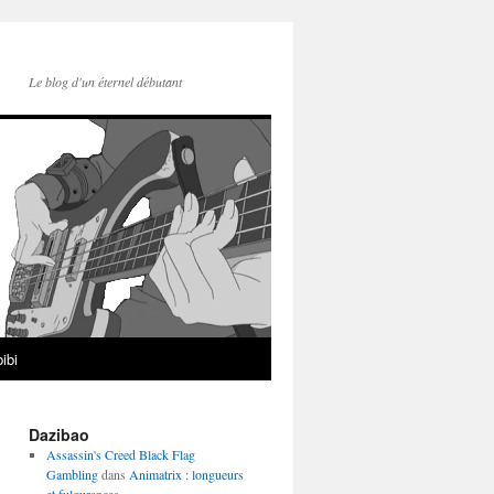
Le blog d'un éternel débutant
ibi
Dazibao
Assassin's Creed Black Flag
Gambling
dans
Animatrix : longueurs