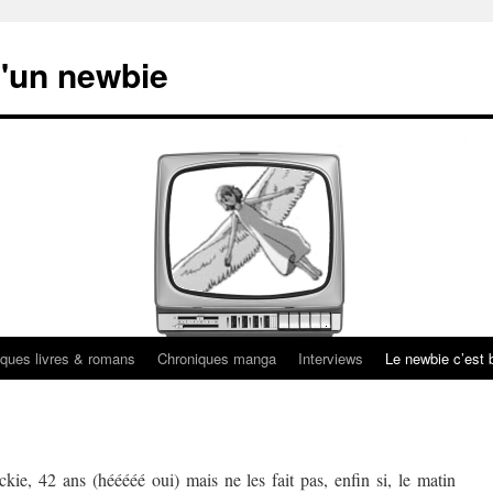
'un newbie
ques livres & romans
Chroniques manga
Interviews
Le newbie c’est b
kie, 42 ans (hééééé oui) mais ne les fait pas, enfin si, le matin