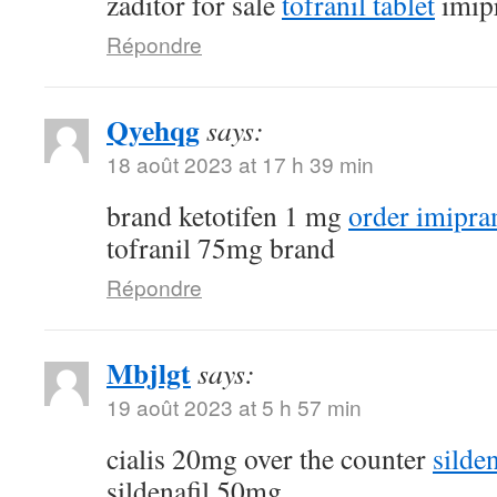
zaditor for sale
tofranil tablet
imip
Répondre
Qyehqg
says:
18 août 2023 at 17 h 39 min
brand ketotifen 1 mg
order imipra
tofranil 75mg brand
Répondre
Mbjlgt
says:
19 août 2023 at 5 h 57 min
cialis 20mg over the counter
silde
sildenafil 50mg