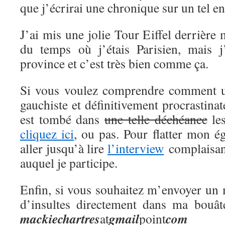
que j’écrirai une chronique sur un tel en
J’ai mis une jolie Tour Eiffel derrière
du temps où j’étais Parisien, mais j
province et c’est très bien comme ça.
Si vous voulez comprendre comment 
gauchiste et définitivement procrastina
est tombé dans
une telle déchéance
les
cliquez ici
, ou pas. Pour flatter mon 
aller jusqu’à lire
l’interview
complaisant
auquel je participe.
Enfin, si vous souhaitez m’envoyer un 
d’insultes directement dans ma bouât
mackie
chartres
gmail
com
at
point