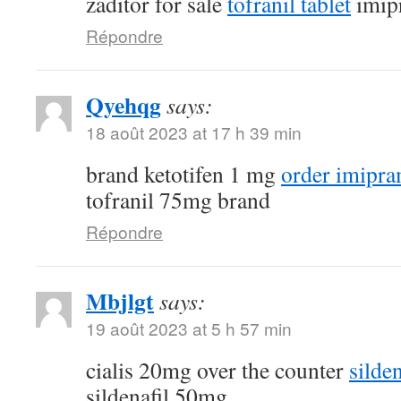
zaditor for sale
tofranil tablet
imip
Répondre
Qyehqg
says:
18 août 2023 at 17 h 39 min
brand ketotifen 1 mg
order imipra
tofranil 75mg brand
Répondre
Mbjlgt
says:
19 août 2023 at 5 h 57 min
cialis 20mg over the counter
silde
sildenafil 50mg