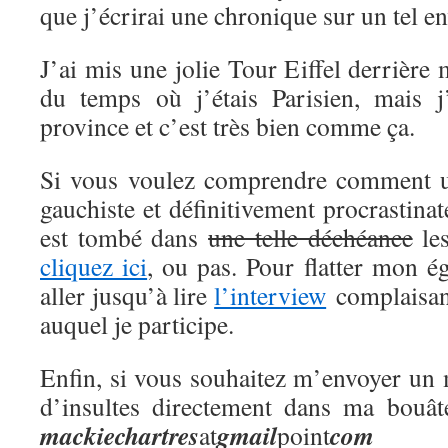
que j’écrirai une chronique sur un tel en
J’ai mis une jolie Tour Eiffel derrière
du temps où j’étais Parisien, mais j
province et c’est très bien comme ça.
Si vous voulez comprendre comment 
gauchiste et définitivement procrastina
est tombé dans
une telle déchéance
les
cliquez ici
, ou pas. Pour flatter mon 
aller jusqu’à lire
l’interview
complaisant
auquel je participe.
Enfin, si vous souhaitez m’envoyer un 
d’insultes directement dans ma bouât
mackie
chartres
gmail
com
at
point