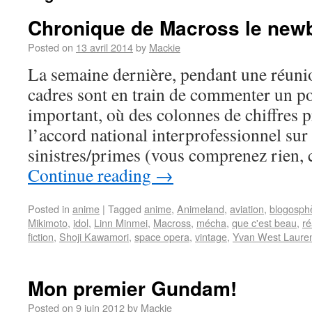
Chronique de Macross le new
Posted on
13 avril 2014
by
Mackie
La semaine dernière, pendant une réunio
cadres sont en train de commenter un 
important, où des colonnes de chiffres 
l’accord national interprofessionnel sur
sinistres/primes (vous comprenez rien,
Continue reading
→
Posted in
anime
|
Tagged
anime
,
Animeland
,
aviation
,
blogosph
Mikimoto
,
idol
,
Linn Minmei
,
Macross
,
mécha
,
que c'est beau
,
ré
fiction
,
Shoji Kawamori
,
space opera
,
vintage
,
Yvan West Laure
Mon premier Gundam!
Posted on
9 juin 2012
by
Mackie