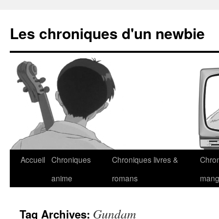
Les chroniques d'un newbie
Accueil
Chroniques
Chroniques livres &
Chro
anime
romans
man
Gundam
Tag Archives: