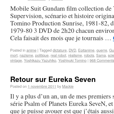
Mobile Suit Gundam film collection de
Supervision, scénario et histoire origin
Tomino Production Sunrise, 1981-82, d’
1979-80 3 DVD de 2h20 chacun envir
Cela faisait des mois que je tournais …
Posted in
anime
|
Tagged
dictature
,
DVD
,
Epitanime
,
guerre
,
Gu
mort
,
nazisme
,
politique
,
real robot
,
réalisme
,
robots
,
Sama
,
scie
vintage
,
Yoshikazu Yazuhiko
,
Yoshiyuki Tomino
|
968 Comment
Retour sur Eureka Seven
Posted on
1 novembre 2011
by
Mackie
Il y a plus d’un an, un de mes premiers s
série Psalm of Planets Eureka SeveN, et 
que je puisse avouer est que j’étais auss