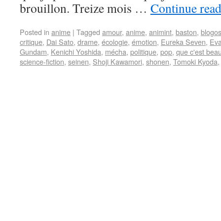
brouillon. Treize mois …
Continue rea
Posted in
anime
|
Tagged
amour
,
anime
,
animint
,
baston
,
blogo
critique
,
Dai Sato
,
drame
,
écologie
,
émotion
,
Eureka Seven
,
Eva
Gundam
,
Kenichi Yoshida
,
mécha
,
politique
,
pop
,
que c'est bea
science-fiction
,
seinen
,
Shoji Kawamori
,
shonen
,
Tomoki Kyoda