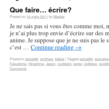
Que faire… écrire?
Posted on
16 mars 2011
by
Mackie
Je ne sais pas si vous êtes comme moi, 
je n’ai plus trop envie d’écrire sur des
anime. Je suppose que je ne suis pas le 
c’est …
Continue reading
→
Posted in
actualité
,
archives
,
blabla
|
Tagged
actualité
,
apocalyp
Fukushima
,
Hiroshima
,
Japon
,
nucléaire
,
perso
,
politique
,
sociét
Comments