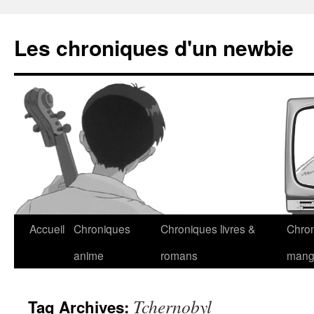
Les chroniques d'un newbie
Accueil
Chroniques
Chroniques livres &
Chro
anime
romans
man
Tchernobyl
Tag Archives: