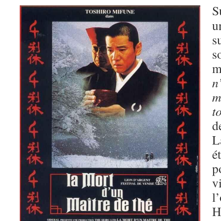
S
u
s
s
m
n
m
t
d
L
é
p
v
l
H