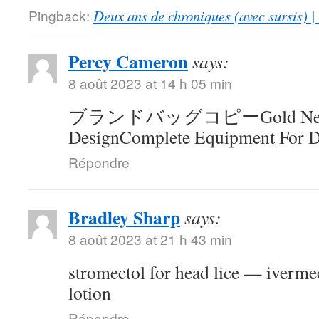
Pingback:
Deux ans de chroniques (avec sursis) |
Percy Cameron
says:
8 août 2023 at 14 h 05 min
ブランドバッグコピーGold Neck
DesignComplete Equipment For D
Répondre
Bradley Sharp
says:
8 août 2023 at 21 h 43 min
stromectol for head lice — ivermec
lotion
Répondre