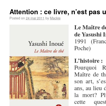
Attention : ce livre, n’est pas u
Posted on
24 mai 2011
by
Mackie
Le Maître d
de Yasushi 
1991 (Fran
Poche)
L’histoire :
Pourquoi R
Maître de t
son art, s’e
ans, au lieu 
la mort? Pl
cette que