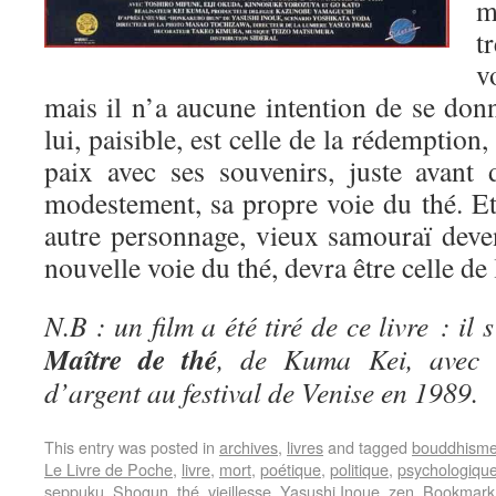
m
t
v
mais il n’a aucune intention de se don
lui, paisible, est celle de la rédemption,
paix avec ses souvenirs, juste avant 
modestement, sa propre voie du thé. 
autre personnage, vieux samouraï deven
nouvelle voie du thé, devra être celle de 
N.B : un film a été tiré de ce livre : il 
Maître de thé
, de Kuma Kei, avec 
d’argent au festival de Venise en 1989.
This entry was posted in
archives
,
livres
and tagged
bouddhism
Le Livre de Poche
,
livre
,
mort
,
poétique
,
politique
,
psychologiqu
seppuku
,
Shogun
,
thé
,
vieillesse
,
Yasushi Inoue
,
zen
. Bookmark