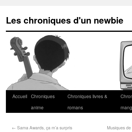
Les chroniques d'un newbie
Accueil
Chroniques
Chroniques livres &
Chro
anime
romans
man
←
Sama Awards, ça m’a surpris
Musiques de 