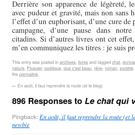
Derrière son apparence de légèreté, le
avec pudeur et gravité, mais non sans 
l’effet d’un euphorisant, d’une cure de 
campagne, d’une pause dans notre 
citadins. Si d’autres livres ont cet effe
m’en communiquez les titres : je suis pr
This entry was posted in
archives
,
livres
and tagged
chat
,
écriva
nature
,
Picquier
,
poétique
,
que c'est beau
,
rêve
,
roman
,
société
the
permalink
.
←
En août, il faut reprendre la route (et le blog)
896 Responses to
Le chat qui v
Pingback:
En août, il faut reprendre la route (et 
newbie