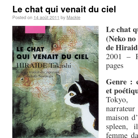
Le chat qui venait du ciel
Posted on
14 août 2011
by
Mackie
Le chat qu
(Neko no
de Hiraid
2001 – P
pages
Genre : 
et poétiq
Tokyo,
narrateu
maison d’
spleen, 
femme da