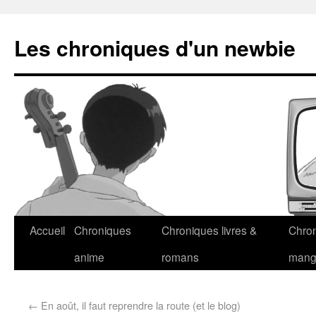
Les chroniques d'un newbie
Accueil
Chroniques
Chroniques livres &
Chro
anime
romans
man
←
En août, il faut reprendre la route (et le blog)