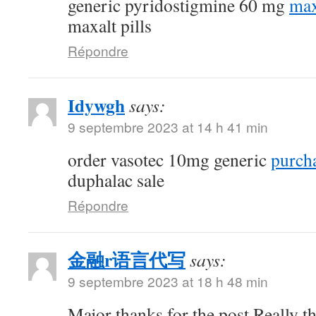
generic pyridostigmine 60 mg
max
maxalt pills
Répondre
Idywgh
says:
9 septembre 2023 at 14 h 41 min
order vasotec 10mg generic
purcha
duphalac sale
Répondre
金融r语言代写
says:
9 septembre 2023 at 18 h 48 min
Major thanks for the post.Really t