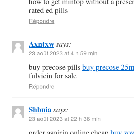
how to get mintop without a presc
rated ed pills
Répondre
Axntxw
says:
23 août 2023 at 4 h 59 min
buy precose pills
buy precose 25m
fulvicin for sale
Répondre
Shbnia
says:
23 août 2023 at 22 h 36 min
order aspirin online cheap
buy zov