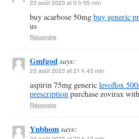
23 août 2023 at 0 h 55 min
buy acarbose 50mg
buy generic p
us
Répondre
Gmfgod
says:
23 août 2023 at 21 h 43 min
aspirin 75mg generic
levoflox 50
prescription
purchase zovirax with
Répondre
Ynbhom
says:
24 août 2023 at 22 h 12 min