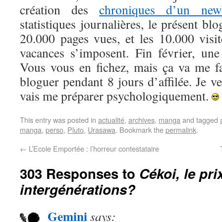
création des
chroniques d’un new
statistiques journalières, le présent blo
20.000 pages vues, et les 10.000 visit
vacances s’imposent. Fin février, un
Vous vous en fichez, mais ça va me fa
bloguer pendant 8 jours d’affilée. Je ver
vais me préparer psychologiquement.
This entry was posted in
actualité
,
archives
,
manga
and tagged
manga
,
perso
,
Pluto
,
Urasawa
. Bookmark the
permalink
.
←
L’Ecole Emportée : l’horreur contestataire
303 Responses to
Cékoi, le pri
intergénérations?
Gemini
says: