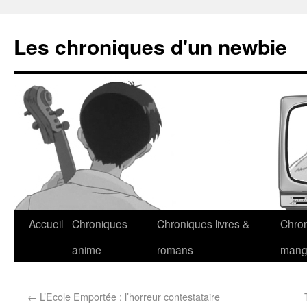
Les chroniques d'un newbie
Accueil
Chroniques
Chroniques livres &
Chro
anime
romans
man
←
L’Ecole Emportée : l’horreur contestataire