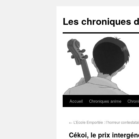
Les chroniques d
Accueil
Chroniques anime
Chroni
←
L’Ecole Emportée : l’horreur contestata
Cékoi, le prix intergé