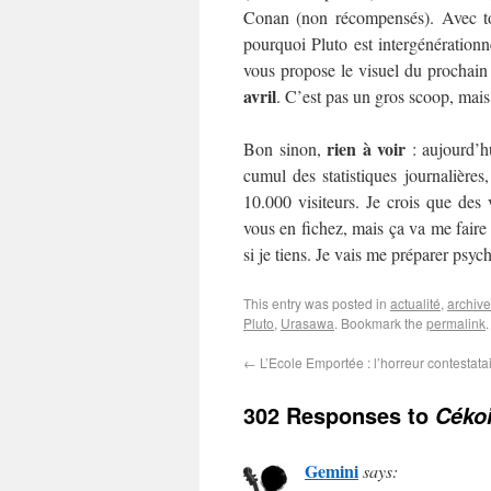
Conan (non récompensés). Avec tou
pourquoi Pluto est intergénération
vous propose le visuel du prochain
avril
. C’est pas un gros scoop, mais 
rien à voir
Bon sinon,
: aujourd’h
cumul des statistiques journalières
10.000 visiteurs. Je crois que des
vous en fichez, mais ça va me faire 
si je tiens. Je vais me préparer ps
This entry was posted in
actualité
,
archiv
Pluto
,
Urasawa
. Bookmark the
permalink
.
←
L’Ecole Emportée : l’horreur contestata
302 Responses to
Cékoi
Gemini
says: