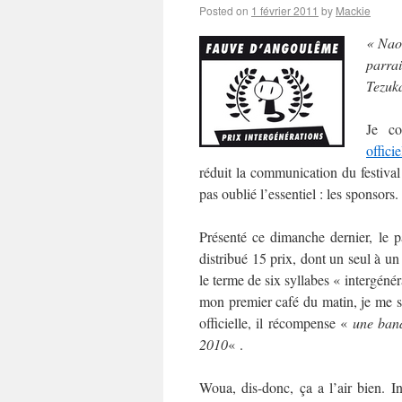
Posted on
1 février 2011
by
Mackie
« Nao
parra
Tezuka
Je co
officie
réduit la communication du festival
pas oublié l’essentiel : les sponsors.
Présenté ce dimanche dernier, le 
distribué 15 prix, dont un seul à un
le terme de six syllabes « intergéné
mon premier café du matin, je me su
officielle, il récompense «
une band
2010
« .
Woua, dis-donc, ça a l’air bien. In