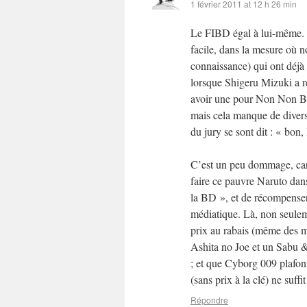
1 février 2011 at 12 h 26 min
Le FIBD égal à lui-même. Do
facile, dans la mesure où 
connaissance) qui ont déjà
lorsque Shigeru Mizuki a r
avoir une pour Non Non Ba 
mais cela manque de divers
du jury se sont dit : « bon,
C’est un peu dommage, car 
faire ce pauvre Naruto dans
la BD », et de récompenser
médiatique. Là, non seulem
prix au rabais (même des mé
Ashita no Joe et un Sabu &
; et que Cyborg 009 plafon
(sans prix à la clé) ne suffi
Répondre