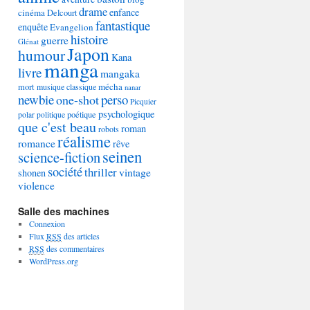
drame
enfance
cinéma
Delcourt
fantastique
enquête
Evangelion
histoire
guerre
Glénat
Japon
humour
Kana
manga
livre
mangaka
mécha
mort
musique classique
nanar
newbie
perso
one-shot
Picquier
psychologique
poétique
polar
politique
que c'est beau
roman
robots
réalisme
romance
rêve
seinen
science-fiction
société
thriller
vintage
shonen
violence
Salle des machines
Connexion
Flux
RSS
des articles
RSS
des commentaires
WordPress.org