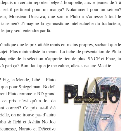
 depuis un certain reporter belge à houppette, aux « jeunes de 7 à
: est-il pertinent pour un manga? Notamment pour un seinen?
teur, Monsieur Urasawa, que son « Pluto » s’adresse à tout le
c seinen? J’imagine la gymnastique intellectuelle du traducteur,
le jury veut entendre par là.
n’indique que le prix ait été remis en mains propres, sachant que le
ujet. Plus minimaliste tu meurs. La fiche de présentation de Pluto
plaquette de la sélection n’apporte rien de plus. SNCF et Fnac, tu
s à part ça? Bon, faut que je me calme, allez sussucre Mackie.
, Fig, le Monde, Libé… Pluto
 a que pour Spiegelman. Bodoï,
ement Pluto comme « BD grand
 ce prix n’est qu’un lot de
nt correct? Ce prix a-t-il été
cielle, on ne trouve pas d’autre
abu & Itchi et Ashita No Joe
jeunesse, Naruto et Détective