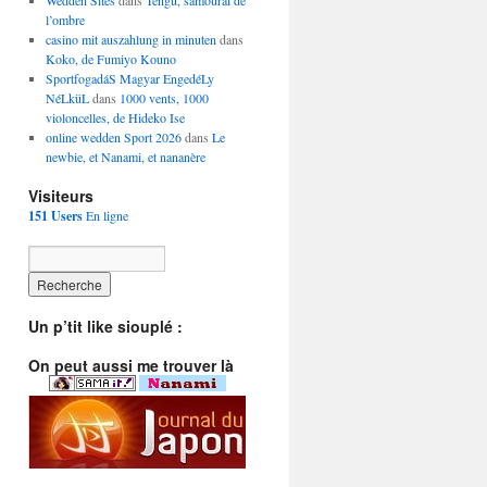
Wedden Sites
dans
Tengu, samouraï de
l’ombre
casino mit auszahlung in minuten
dans
Koko, de Fumiyo Kouno
SportfogadáS Magyar EngedéLy
NéLküL
dans
1000 vents, 1000
violoncelles, de Hideko Ise
online wedden Sport 2026
dans
Le
newbie, et Nanami, et nananère
Visiteurs
151 Users
En ligne
Un p’tit like siouplé :
On peut aussi me trouver là