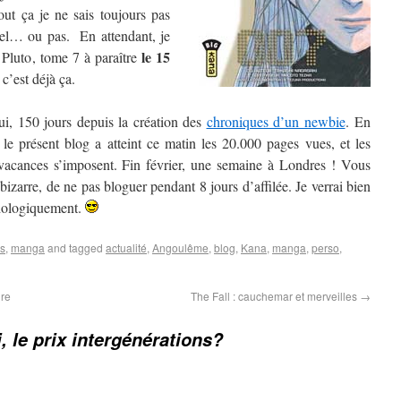
t ça je ne sais toujours pas
nel… ou pas. En attendant, je
le 15
 Pluto, tome 7 à paraître
c’est déjà ça.
ui, 150 jours depuis la création des
chroniques d’un newbie
. En
, le présent blog a atteint ce matin les 20.000 pages vues, et les
 vacances s’imposent. Fin février, une semaine à Londres ! Vous
bizarre, de ne pas bloguer pendant 8 jours d’affilée. Je verrai bien
ychologiquement.
es
,
manga
and tagged
actualité
,
Angoulême
,
blog
,
Kana
,
manga
,
perso
,
ire
The Fall : cauchemar et merveilles
→
, le prix intergénérations?