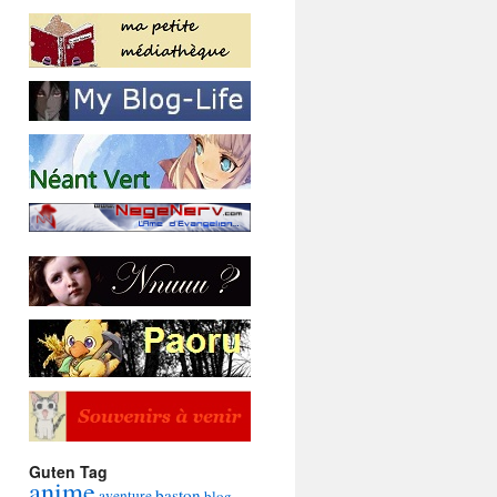
Guten Tag
anime
baston
aventure
blog