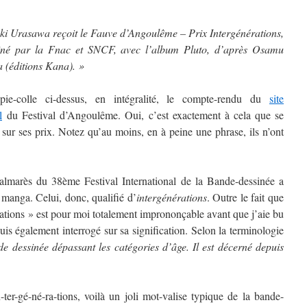
ki Urasawa reçoit le Fauve d’Angoulême – Prix Intergénérations,
iné par la Fnac et SNCF, avec l’album Pluto, d’après Osamu
 (éditions Kana). »
pie-colle ci-dessus, en intégralité, le compte-rendu du
site
l
du Festival d’Angoulême. Oui, c’est exactement à cela que se
 sur ses prix. Notez qu’au moins, en à peine une phrase, ils n’ont
palmarès du 38ème Festival International de la Bande-dessinée a
 manga. Celui, donc, qualifié d’
intergénérations
. Outre le fait que
rations » est pour moi totalement imprononçable avant que j’aie bu
is également interrogé sur sa signification. Selon la terminologie
e dessinée dépassant les catégories d’âge. Il est décerné depuis
-ter-gé-né-ra-tions, voilà un joli mot-valise typique de la bande-