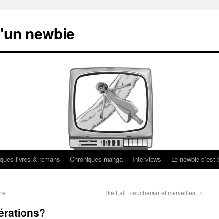
'un newbie
ques livres & romans
Chroniques manga
Interviews
Le newbie c’est b
ire
The Fall : cauchemar et merveilles
→
nérations?