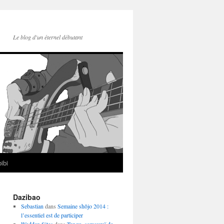
Le blog d'un éternel débutant
ibi
Dazibao
Sebastian
dans
Semaine shôjo 2014 :
l’essentiel est de participer