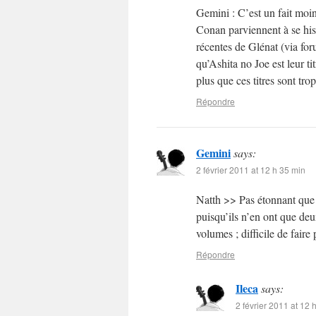
Gemini : C’est un fait moi
Conan parviennent à se hiss
récentes de Glénat (via fo
qu’Ashita no Joe est leur t
plus que ces titres sont tr
Répondre
Gemini
says:
2 février 2011 at 12 h 35 min
Natth >> Pas étonnant que A
puisqu’ils n’en ont que deu
volumes ; difficile de faire
Répondre
Ileca
says:
2 février 2011 at 12 