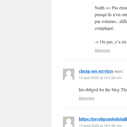
Natth >> Pas étonn
puisqu’ils n’en on
par volumes ; diffi
compliqué.
-> Ou pas, y’a six
Répondre
cheap seo services
says:
10 août 2023 at 14 h 28 min
Im obliged for the blog.Th
Répondre
https://prestigeautodetai
10 août 2023 at 18 h 56 min