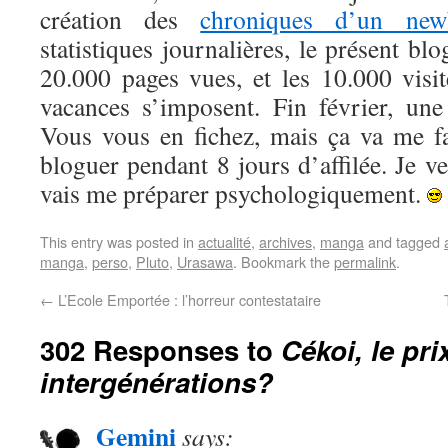
création des
chroniques d’un new
statistiques journalières, le présent blo
20.000 pages vues, et les 10.000 visit
vacances s’imposent. Fin février, un
Vous vous en fichez, mais ça va me fa
bloguer pendant 8 jours d’affilée. Je ver
vais me préparer psychologiquement.
This entry was posted in
actualité
,
archives
,
manga
and tagged
manga
,
perso
,
Pluto
,
Urasawa
. Bookmark the
permalink
.
←
L’Ecole Emportée : l’horreur contestataire
302 Responses to
Cékoi, le pri
intergénérations?
Gemini
says: