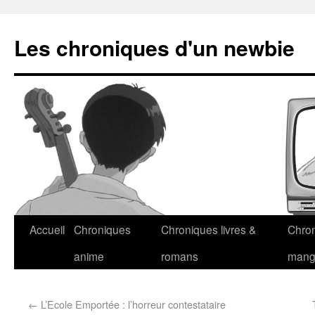
Les chroniques d'un newbie
Accueil
Chroniques
Chroniques livres &
Chro
anime
romans
man
←
L’Ecole Emportée : l’horreur contestataire