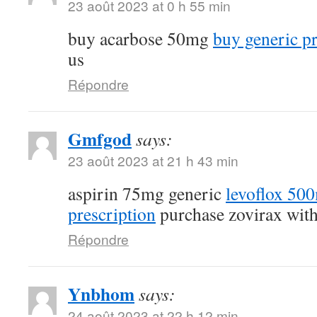
23 août 2023 at 0 h 55 min
buy acarbose 50mg
buy generic p
us
Répondre
Gmfgod
says:
23 août 2023 at 21 h 43 min
aspirin 75mg generic
levoflox 50
prescription
purchase zovirax with
Répondre
Ynbhom
says:
24 août 2023 at 22 h 12 min