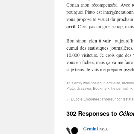
Conan (non récompensés). Avec tou
pourquoi Pluto est intergénération
vous propose le visuel du prochain
avril
. C’est pas un gros scoop, mais 
rien à voir
Bon sinon,
: aujourd’h
cumul des statistiques journalières
10.000 visiteurs. Je crois que des
vous en fichez, mais ça va me faire 
si je tiens. Je vais me préparer ps
This entry was posted in
actualité
,
archiv
Pluto
,
Urasawa
. Bookmark the
permalink
.
←
L’Ecole Emportée : l’horreur contestata
302 Responses to
Cékoi
Gemini
says: