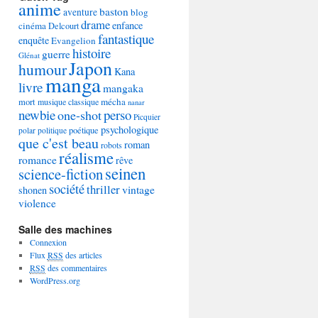
anime
baston
aventure
blog
drame
enfance
cinéma
Delcourt
fantastique
enquête
Evangelion
histoire
guerre
Glénat
Japon
humour
Kana
manga
livre
mangaka
mécha
mort
musique classique
nanar
newbie
perso
one-shot
Picquier
psychologique
poétique
polar
politique
que c'est beau
roman
robots
réalisme
romance
rêve
seinen
science-fiction
société
thriller
vintage
shonen
violence
Salle des machines
Connexion
Flux
RSS
des articles
RSS
des commentaires
WordPress.org