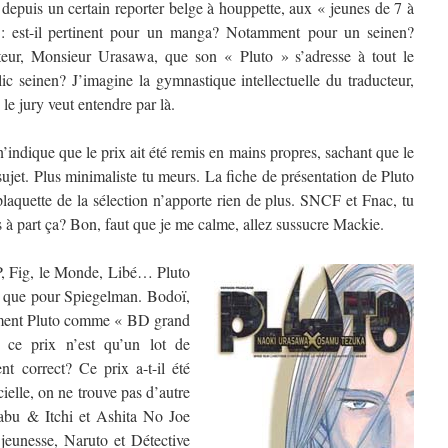
 depuis un certain reporter belge à houppette, aux « jeunes de 7 à
: est-il pertinent pour un manga? Notamment pour un seinen?
teur, Monsieur Urasawa, que son « Pluto » s’adresse à tout le
c seinen? J’imagine la gymnastique intellectuelle du traducteur,
le jury veut entendre par là.
n’indique que le prix ait été remis en mains propres, sachant que le
ujet. Plus minimaliste tu meurs. La fiche de présentation de Pluto
plaquette de la sélection n’apporte rien de plus. SNCF et Fnac, tu
s à part ça? Bon, faut que je me calme, allez sussucre Mackie.
, Fig, le Monde, Libé… Pluto
 a que pour Spiegelman. Bodoï,
ement Pluto comme « BD grand
 ce prix n’est qu’un lot de
nt correct? Ce prix a-t-il été
cielle, on ne trouve pas d’autre
abu & Itchi et Ashita No Joe
jeunesse, Naruto et Détective