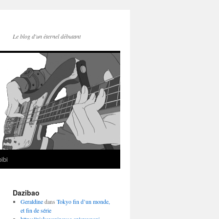
Le blog d'un éternel débutant
ibi
Dazibao
Geraldine
dans
Tokyo fin d’un monde,
et fin de série