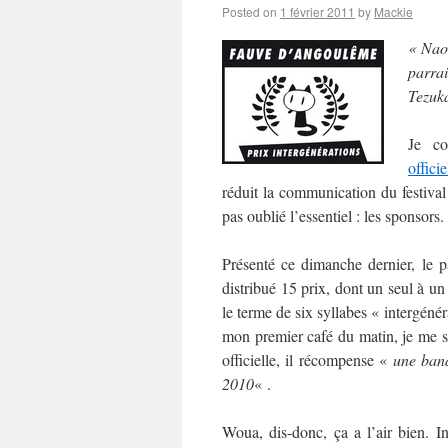
Posted on
1 février 2011
by
Mackie
« Nao
parra
Tezuka
Je co
officie
réduit la communication du festival
pas oublié l’essentiel : les sponsors.
Présenté ce dimanche dernier, le 
distribué 15 prix, dont un seul à un
le terme de six syllabes « intergéné
mon premier café du matin, je me su
officielle, il récompense «
une band
2010
« .
Woua, dis-donc, ça a l’air bien. In