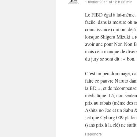
1 février 2011 at 12 h 26 min
Le FIBD égal à lui-même. Do
facile, dans la mesure où 
connaissance) qui ont déjà
lorsque Shigeru Mizuki a r
avoir une pour Non Non Ba 
mais cela manque de divers
du jury se sont dit : « bon,
C’est un peu dommage, car 
faire ce pauvre Naruto dans
la BD », et de récompenser
médiatique. Là, non seulem
prix au rabais (même des mé
Ashita no Joe et un Sabu &
; et que Cyborg 009 plafon
(sans prix à la clé) ne suffi
Répondre