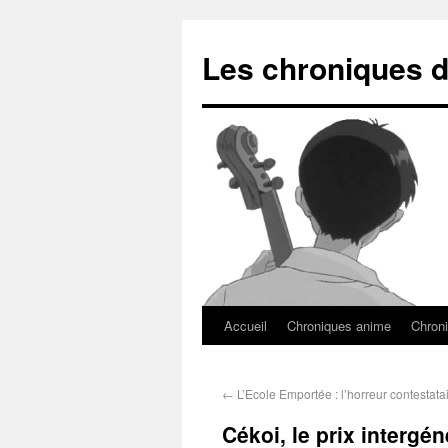
Les chroniques d
Accueil
Chroniques anime
Chroni
←
L’Ecole Emportée : l’horreur contestata
Cékoi, le prix intergé