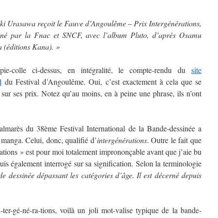
ki Urasawa reçoit le Fauve d’Angoulême – Prix Intergénérations,
iné par la Fnac et SNCF, avec l’album Pluto, d’après Osamu
 (éditions Kana). »
pie-colle ci-dessus, en intégralité, le compte-rendu du
site
l
du Festival d’Angoulême. Oui, c’est exactement à cela que se
 sur ses prix. Notez qu’au moins, en à peine une phrase, ils n’ont
palmarès du 38ème Festival International de la Bande-dessinée a
 manga. Celui, donc, qualifié d’
intergénérations
. Outre le fait que
rations » est pour moi totalement imprononçable avant que j’aie bu
is également interrogé sur sa signification. Selon la terminologie
e dessinée dépassant les catégories d’âge. Il est décerné depuis
-ter-gé-né-ra-tions, voilà un joli mot-valise typique de la bande-