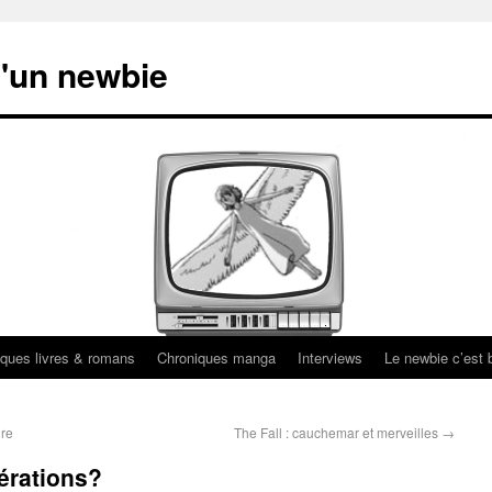
'un newbie
ques livres & romans
Chroniques manga
Interviews
Le newbie c’est b
ire
The Fall : cauchemar et merveilles
→
nérations?