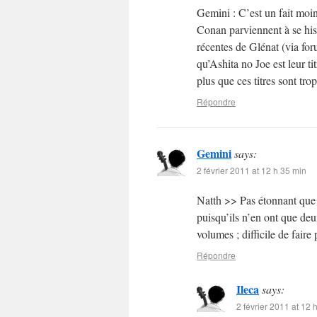
Gemini : C’est un fait moi
Conan parviennent à se hiss
récentes de Glénat (via fo
qu’Ashita no Joe est leur t
plus que ces titres sont tr
Répondre
Gemini
says:
2 février 2011 at 12 h 35 min
Natth >> Pas étonnant que A
puisqu’ils n’en ont que deu
volumes ; difficile de faire
Répondre
Ileca
says:
2 février 2011 at 12 