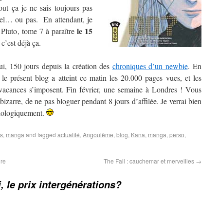
t ça je ne sais toujours pas
nel… ou pas. En attendant, je
le 15
 Pluto, tome 7 à paraître
c’est déjà ça.
ui, 150 jours depuis la création des
chroniques d’un newbie
. En
, le présent blog a atteint ce matin les 20.000 pages vues, et les
 vacances s’imposent. Fin février, une semaine à Londres ! Vous
bizarre, de ne pas bloguer pendant 8 jours d’affilée. Je verrai bien
ychologiquement.
es
,
manga
and tagged
actualité
,
Angoulême
,
blog
,
Kana
,
manga
,
perso
,
ire
The Fall : cauchemar et merveilles
→
, le prix intergénérations?