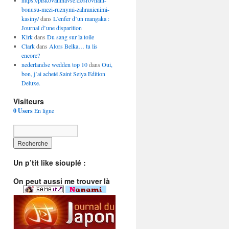
https://piskovaninavse.cz/srovnani-
bonusu-mezi-ruznymi-zahranicnimi-
kasiny/
dans
L’enfer d’un mangaka :
Journal d’une disparition
Kirk
dans
Du sang sur la toile
Clark
dans
Alors Belka… tu lis
encore?
nederlandse wedden top 10
dans
Oui,
bon, j’ai acheté Saint Seiya Edition
Deluxe.
Visiteurs
0 Users
En ligne
Un p’tit like siouplé :
On peut aussi me trouver là