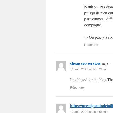
Natth >> Pas étonn
puisqu’ils n’en on
par volumes ; diffi
compliqué.
-> Ou pas, y’a six
Répondre
cheap seo services
says:
10 août 2023 at 14 h 28 min
Im obliged for the blog.Th
Répondre
https://prestigeautodetai
10 août 2023 at 18 h 56 min