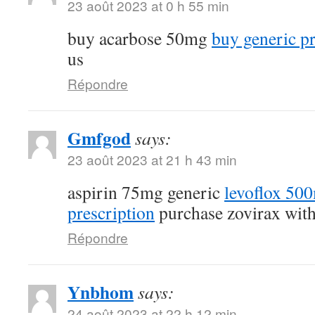
23 août 2023 at 0 h 55 min
buy acarbose 50mg
buy generic p
us
Répondre
Gmfgod
says:
23 août 2023 at 21 h 43 min
aspirin 75mg generic
levoflox 50
prescription
purchase zovirax with
Répondre
Ynbhom
says:
24 août 2023 at 22 h 12 min