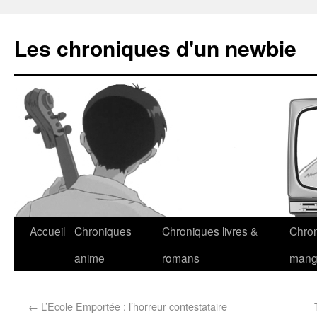
Les chroniques d'un newbie
Accueil
Chroniques
Chroniques livres &
Chro
anime
romans
man
←
L’Ecole Emportée : l’horreur contestataire