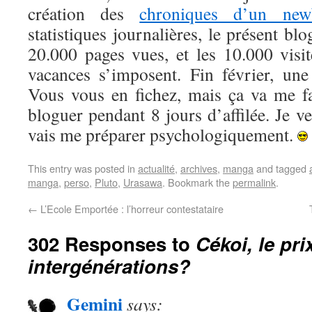
création des
chroniques d’un new
statistiques journalières, le présent blo
20.000 pages vues, et les 10.000 visit
vacances s’imposent. Fin février, un
Vous vous en fichez, mais ça va me fa
bloguer pendant 8 jours d’affilée. Je ver
vais me préparer psychologiquement.
This entry was posted in
actualité
,
archives
,
manga
and tagged
manga
,
perso
,
Pluto
,
Urasawa
. Bookmark the
permalink
.
←
L’Ecole Emportée : l’horreur contestataire
302 Responses to
Cékoi, le pri
intergénérations?
Gemini
says: