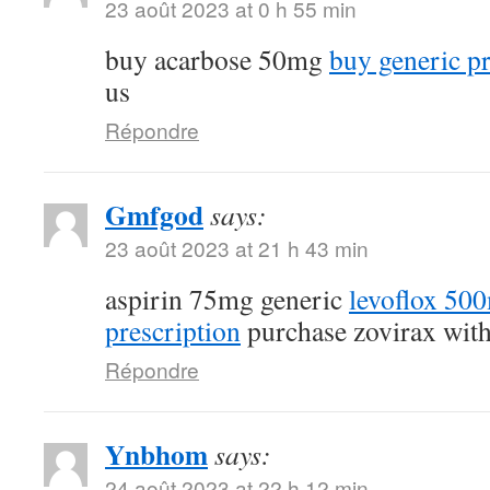
23 août 2023 at 0 h 55 min
buy acarbose 50mg
buy generic p
us
Répondre
Gmfgod
says:
23 août 2023 at 21 h 43 min
aspirin 75mg generic
levoflox 50
prescription
purchase zovirax with
Répondre
Ynbhom
says:
24 août 2023 at 22 h 12 min