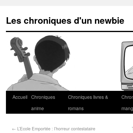
Les chroniques d'un newbie
Accueil
Chroniques
Chroniques livres &
Chro
anime
romans
man
←
L’Ecole Emportée : l’horreur contestataire