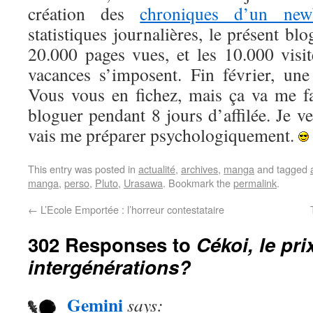
création des
chroniques d’un new
statistiques journalières, le présent blo
20.000 pages vues, et les 10.000 visit
vacances s’imposent. Fin février, un
Vous vous en fichez, mais ça va me fa
bloguer pendant 8 jours d’affilée. Je ver
vais me préparer psychologiquement.
This entry was posted in
actualité
,
archives
,
manga
and tagged
manga
,
perso
,
Pluto
,
Urasawa
. Bookmark the
permalink
.
←
L’Ecole Emportée : l’horreur contestataire
302 Responses to
Cékoi, le pri
intergénérations?
Gemini
says: