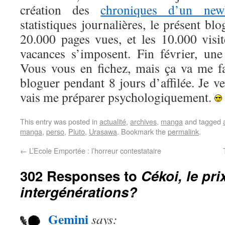
création des
chroniques d’un new
statistiques journalières, le présent blo
20.000 pages vues, et les 10.000 visit
vacances s’imposent. Fin février, un
Vous vous en fichez, mais ça va me fa
bloguer pendant 8 jours d’affilée. Je ver
vais me préparer psychologiquement.
This entry was posted in
actualité
,
archives
,
manga
and tagged
manga
,
perso
,
Pluto
,
Urasawa
. Bookmark the
permalink
.
←
L’Ecole Emportée : l’horreur contestataire
302 Responses to
Cékoi, le pri
intergénérations?
Gemini
says: