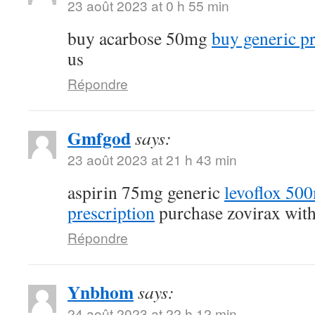
23 août 2023 at 0 h 55 min
buy acarbose 50mg
buy generic p
us
Répondre
Gmfgod
says:
23 août 2023 at 21 h 43 min
aspirin 75mg generic
levoflox 50
prescription
purchase zovirax with
Répondre
Ynbhom
says:
24 août 2023 at 22 h 12 min