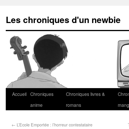
Les chroniques d'un newbie
Accueil
Chroniques
Chroniques livres &
Chro
anime
romans
man
←
L’Ecole Emportée : l’horreur contestataire