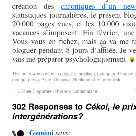
création des
chroniques d’un new
statistiques journalières, le présent blo
20.000 pages vues, et les 10.000 visit
vacances s’imposent. Fin février, un
Vous vous en fichez, mais ça va me fa
bloguer pendant 8 jours d’affilée. Je ver
vais me préparer psychologiquement.
This entry was posted in
actualité
,
archives
,
manga
and tagged
manga
,
perso
,
Pluto
,
Urasawa
. Bookmark the
permalink
.
←
L’Ecole Emportée : l’horreur contestataire
302 Responses to
Cékoi, le pri
intergénérations?
Gemini
says: