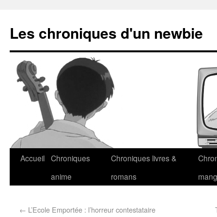
Les chroniques d'un newbie
Accueil
Chroniques
Chroniques livres &
Chro
anime
romans
man
←
L’Ecole Emportée : l’horreur contestataire