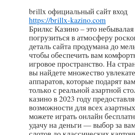
brillx официальный сайт вход
https://brillx-kazino.com
Брилкс Казино – это небывала
погрузиться в атмосферу роско
деталь сайта продумана до ме
чтобы обеспечить вам комфорт
игровое пространство. На стран
вы найдете множество увлекат
аппаратов, которые подарят ва
только с реальной азартной ст
казино в 2023 году предоставл
возможности для всех азартны
можете играть онлайн бесплатн
удачу на деньги — выбор за ва
слотов до классических карточн