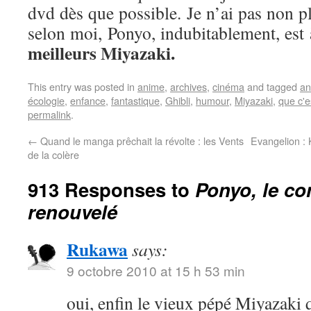
dvd dès que possible. Je n’ai pas non plu
selon moi, Ponyo, indubitablement, est
meilleurs Miyazaki.
This entry was posted in
anime
,
archives
,
cinéma
and tagged
an
écologie
,
enfance
,
fantastique
,
Ghibli
,
humour
,
Miyazaki
,
que c'e
permalink
.
←
Quand le manga prêchait la révolte : les Vents
Evangelion :
de la colère
913 Responses to
Ponyo, le co
renouvelé
Rukawa
says:
9 octobre 2010 at 15 h 53 min
oui, enfin le vieux pépé Miyazaki 