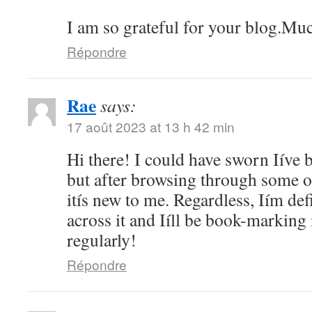
I am so grateful for your blog.Muc
Répondre
Rae
says:
17 août 2023 at 13 h 42 min
Hi there! I could have sworn Iíve b
but after browsing through some of
itís new to me. Regardless, Iím def
across it and Iíll be book-marking
regularly!
Répondre