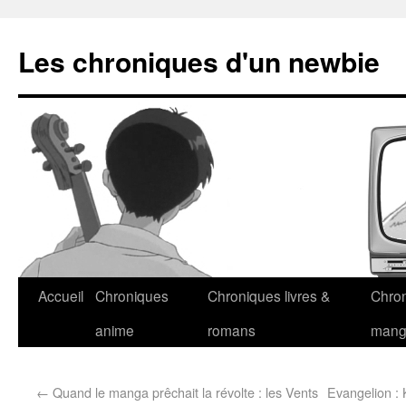
Les chroniques d'un newbie
Accueil
Chroniques
Chroniques livres &
Chro
anime
romans
man
←
Quand le manga prêchait la révolte : les Vents
Evangelion :