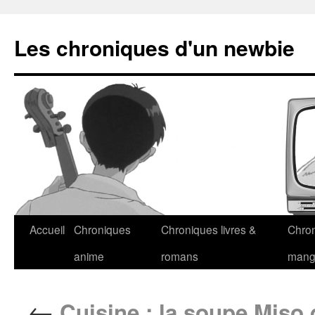
Les chroniques d'un newbie
Accueil
Chroniques
Chroniques livres &
Chro
anime
romans
man
←
Cuisine : la soupe Miso 