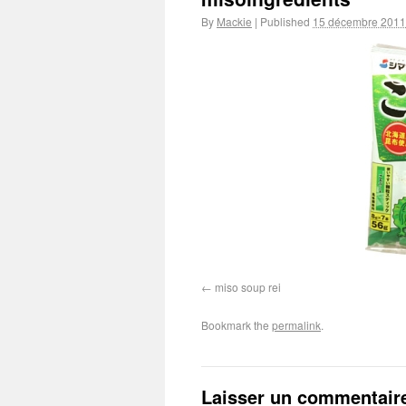
By
Mackie
|
Published
15 décembre 2011
miso soup rei
Bookmark the
permalink
.
Laisser un commentair