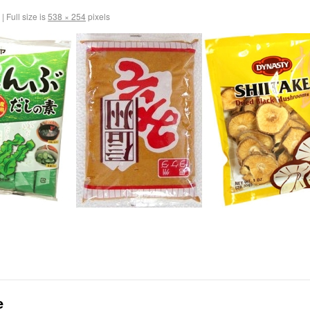
|
Full size is
538 × 254
pixels
e