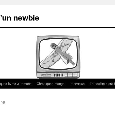
'un newbie
ques livres & romans
Chroniques manga
Interviews
Le newbie c’est b
nji