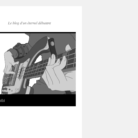
Le blog d'un éternel débutant
ibi