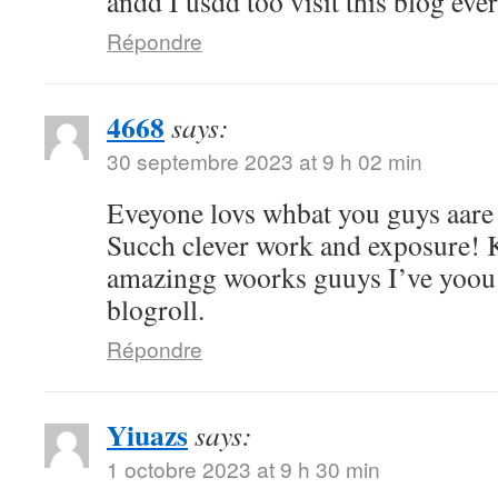
andd I usdd too visit this blog eve
Répondre
4668
says:
30 septembre 2023 at 9 h 02 min
Eveyone lovs whbat you guys aare
Succh clever work and exposure! 
amazingg woorks guuys I’ve yoou
blogroll.
Répondre
Yiuazs
says:
1 octobre 2023 at 9 h 30 min