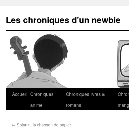
Les chroniques d'un newbie
Accueil
Chroniques
Chroniques livres &
Chro
anime
romans
man
←
Solanin, la chanson de papier