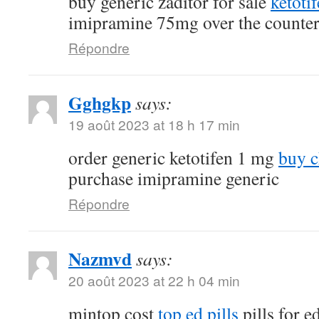
buy generic zaditor for sale
ketoti
imipramine 75mg over the counte
Répondre
Gghgkp
says:
19 août 2023 at 18 h 17 min
order generic ketotifen 1 mg
buy c
purchase imipramine generic
Répondre
Nazmvd
says:
20 août 2023 at 22 h 04 min
mintop cost
top ed pills
pills for e