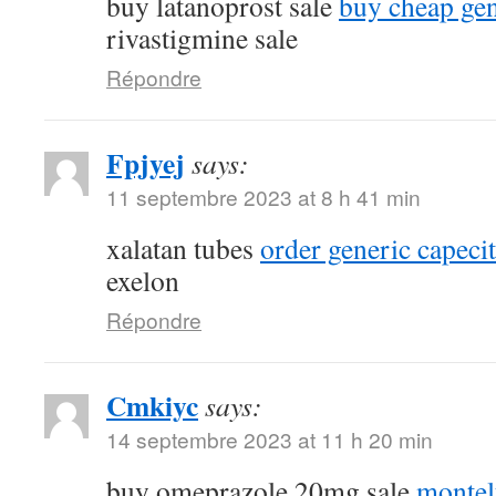
buy latanoprost sale
buy cheap gen
rivastigmine sale
Répondre
Fpjyej
says:
11 septembre 2023 at 8 h 41 min
xalatan tubes
order generic capec
exelon
Répondre
Cmkiyc
says:
14 septembre 2023 at 11 h 20 min
buy omeprazole 20mg sale
montel